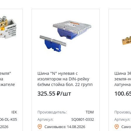
емля"
Шина "N" нулевая с
Шина ЭР
на
изолятором на DIN-рейку
земля-н
ржателе
6x9мм стойка бол. 22 групп
латунна
никелированная TDM
по края
325.55 ₽
/шт
100.6
IEK
Производитель:
TDM
Произво
06-DL-K05
Артикул:
SQ0801-0332
Артикул:
.2026
Самовывоз:
14.08.2026
Само