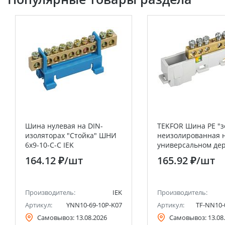
Шина нулевая на DIN-
TEKFOR Шина PE "з
изоляторах "Стойка" ШНИ
неизолированная 
6х9-10-С-С IEK
универсальном де
6х9-6-Ж IEK
164.12 ₽
/шт
165.92 ₽
/шт
Производитель:
IEK
Производитель:
Артикул:
YNN10-69-10P-K07
Артикул:
TF-NN10-
Самовывоз:
13.08.2026
Самовывоз:
13.08