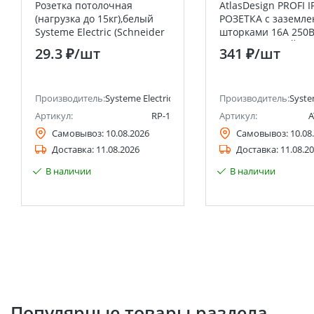
Розетка потолочная
AtlasDesign PROFI I
(нагрузка до 15кг),белый
РОЗЕТКА с заземле
Systeme Electric (Schneider
шторками 16А 250В
Electric)
ТЕРРАКОТОВЫЙ Sy
29.3 ₽
/шт
341 ₽
/шт
Electric (Schneider E
Производитель:
Systeme Electric (ранее Schneider Electric)
Производитель:
Syste
Артикул:
RP-1
Артикул:
A
Самовывоз:
10.08.2026
Самовывоз:
10.08
Доставка:
11.08.2026
Доставка:
11.08.2
В наличии
В наличии
Популярные товары раздела