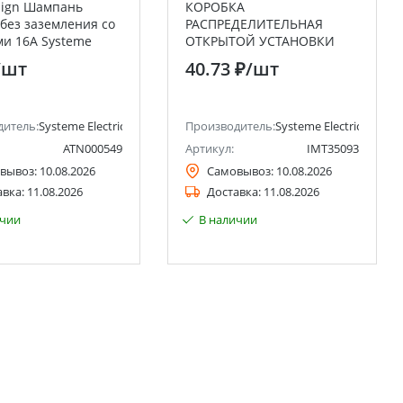
sign Шампань
КОРОБКА
 без заземления со
РАСПРЕДЕЛИТЕЛЬНАЯ
и 16А Systeme
ОТКРЫТОЙ УСТАНОВКИ
(Schneider Electric)
65X40 Systeme Electric
/шт
40.73 ₽
/шт
(Schneider Electric)
ctric)
дитель:
Systeme Electric (ранее Schneider Electric)
Производитель:
Systeme Electric (ранее 
ATN000549
Артикул:
IMT35093
вывоз:
10.08.2026
Самовывоз:
10.08.2026
авка:
11.08.2026
Доставка:
11.08.2026
ичии
В наличии