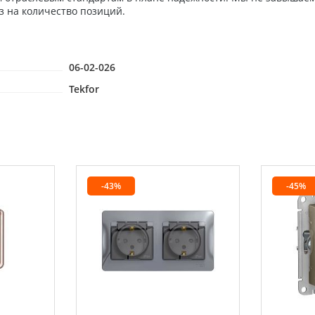
з на количество позиций.
06-02-026
Tekfor
-43%
-45%