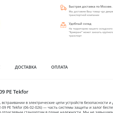
Быстрая доставка по Москве.
Мы доставим Ваш товар «до двере
транспортной компании
Удобный склад
На территорию нашего складского
"Бумеранг" может заехать крупно
транспорт
С
ДОСТАВКА
ОПЛАТА
9 PE Tekfor
 встраивании в электрические цепи устройств безопасности и
-09 PE Tekfor (06-02-026) — часть системы защиты и залог бес
м отраслевым стандартам в плане надежности. Мы не завышаем