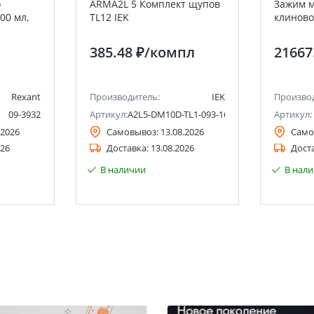
о
ARMA2L 5 Комплект щупов
Зажим 
00 мл,
TL12 IEK
клиново
н)
385.48 ₽
/компл
21667
Rexant
Производитель:
IEK
Произво
09-3932
Артикул:
A2L5-DM10D-TL1-093-16
Артикул:
.2026
Самовывоз:
13.08.2026
Само
026
Доставка:
13.08.2026
Дост
В наличии
В нал