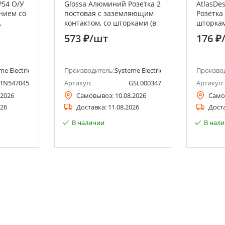
P54 О/У
Glossa Алюминий Розетка 2
AtlasDe
нием со
постовая с заземляющим
Розетка
,
контактом, со шторками (в
шторкам
steme
сборе с рамкой), IP44
Electric 
573 ₽
/шт
176 ₽
lectric)
Systeme Electric (Schneider
Electric)
me Electric (ранее Schneider Electric)
Производитель:
Systeme Electric (ранее Schneider Ele
Произво
TN547045
Артикул:
GSL000347
Артикул:
.2026
Самовывоз:
10.08.2026
Само
026
Доставка:
11.08.2026
Дост
В наличии
В нал