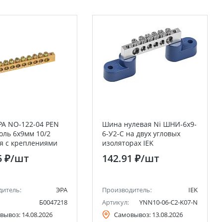
А NO-122-04 PEN
Шина нулевая Ni ШНИ-6х9-
оль 6х9мм 10/2
6-У2-С на двух угловых
я с креплениями
изоляторах IEK
м
5 ₽
/шт
142.91 ₽
/шт
дитель:
ЭРА
Производитель:
IEK
Б0047218
Артикул:
YNN10-06-C2-K07-N
вывоз:
14.08.2026
Самовывоз:
13.08.2026