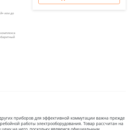
й» или до
 комплекса
габаритный
 других приборов для эффективной коммутации важна прежде
перебойной работы электрооборудования. Товар рассчитан на
 цену на него, поскольку являемся официальным