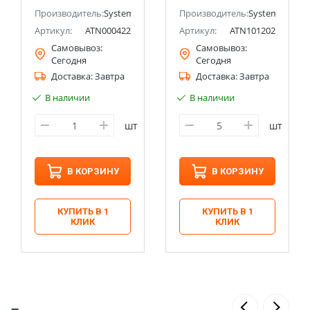
Systeme Electric
ectric (ранее Schneider Electric)
(Schneider Electric)
Производитель:
Systeme Electric (ранее Schneider Electric)
Производитель:
Systeme Electri
Артикул:
ATN000422
Артикул:
ATN101202
Самовывоз:
Самовывоз:
Сегодня
Сегодня
Доставка:
Завтра
Доставка:
Завтра
В наличии
В наличии
шт
шт
В КОРЗИНУ
В КОРЗИНУ
КУПИТЬ В 1
КУПИТЬ В 1
КЛИК
КЛИК