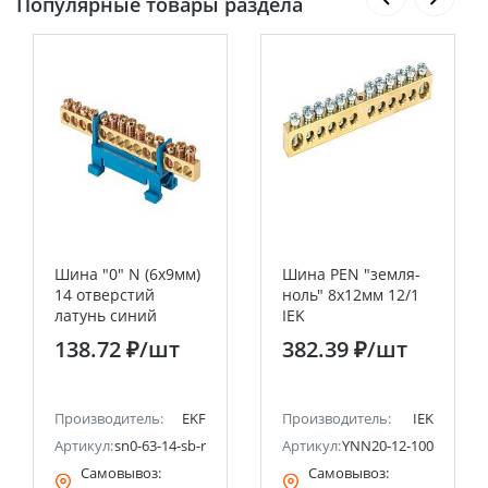
Популярные товары раздела
Шина "0" N (6х9мм)
Шина PEN "земля-
14 отверстий
ноль" 8х12мм 12/1
латунь синий
IEK
изолятор тип
138.72 ₽
/шт
382.39 ₽
/шт
"Стойка" на DIN-
рейку розничный
стикер EKF PROxima
Производитель:
EKF
Производитель:
IEK
Артикул:
sn0-63-14-sb-r
Артикул:
YNN20-12-100
Самовывоз:
Самовывоз: