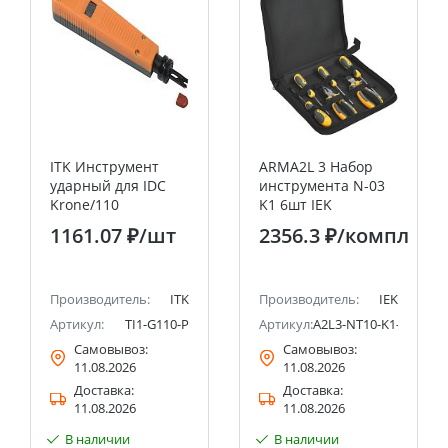
ITK Инструмент
ARMA2L 3 Набор
ударный для IDC
инструмента N-03
Krone/110
K1 6шт IEK
оранжево-серый
1161.07 ₽
/шт
2356.3 ₽
/компл
IEK
Производитель:
ITK
Производитель:
IEK
Артикул:
TI1-G110-P
Артикул:
A2L3-NT10-K1-N03-06
Самовывоз:
Самовывоз:
11.08.2026
11.08.2026
Доставка:
Доставка:
11.08.2026
11.08.2026
В наличии
В наличии