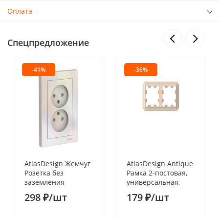
Оплата
Спецпредложение
-41%
-36%
AtlasDesign Жемчуг
AtlasDesign Antique
Розетка без
Рамка 2-постовая,
заземления
универсальная,
двойная,со
Песочный Systeme
298 ₽
/шт
179 ₽
/шт
шторками,16А, (в
Electric (Schneider
сборе с рамкой)
Electric)