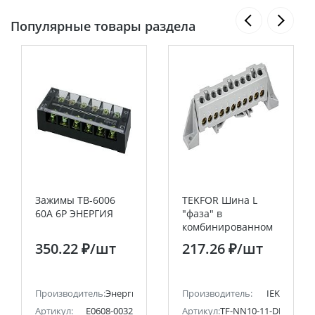
Популярные товары раздела
Зажимы ТВ-6006
TEKFOR Шина L
60А 6Р ЭНЕРГИЯ
"фаза" в
комбинированном
DIN-изоляторе
350.22 ₽
/шт
217.26 ₽
/шт
"Стойка" 6х9-11-Ср
IEK
Производитель:
Энергия
Производитель:
IEK
Артикул:
Е0608-0032
Артикул:
TF-NN10-11-DP-K03