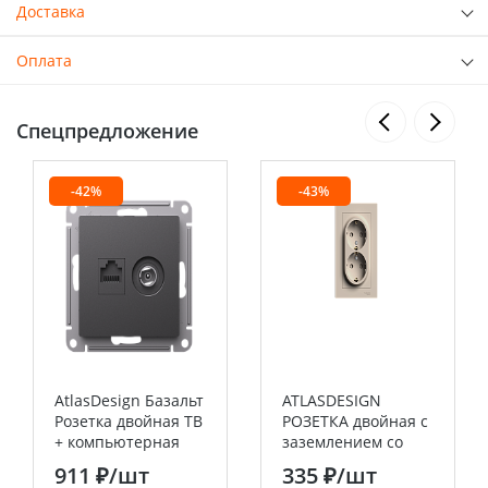
Доставка
Оплата
Спецпредложение
-42%
-43%
AtlasDesign Базальт
ATLASDESIGN
Розетка двойная ТВ
РОЗЕТКА двойная с
+ компьютерная
заземлением со
RJ45, кат. 5Е
шторками, 16А, в
911 ₽
/шт
335 ₽
/шт
Systeme Electric
сборе, ПЕСОЧНЫЙ