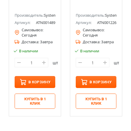
(Schneider Electric)
Systeme Electric
(Schneider Electric)
ectric (ранее Schneider Electric)
Производитель:
Systeme Electric (ранее Schneider Electric)
Производитель:
Systeme Electri
Артикул:
ATN001489
Артикул:
ATN001226
Самовывоз:
Самовывоз:
Сегодня
Сегодня
Доставка:
Завтра
Доставка:
Завтра
В наличии
В наличии
шт
шт
В КОРЗИНУ
В КОРЗИНУ
КУПИТЬ В 1
КУПИТЬ В 1
КЛИК
КЛИК