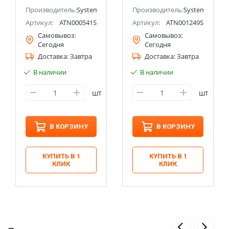
ectric (ранее Schneider Electric)
Производитель:
Systeme Electric (ранее Schneider Electric)
Производитель:
Systeme Electri
Артикул:
ATN000541S
Артикул:
ATN001249S
Самовывоз:
Самовывоз:
Сегодня
Сегодня
Доставка:
Завтра
Доставка:
Завтра
В наличии
В наличии
шт
шт
В КОРЗИНУ
В КОРЗИНУ
КУПИТЬ В 1
КУПИТЬ В 1
КЛИК
КЛИК