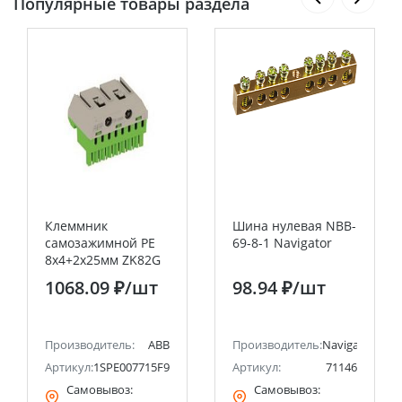
Популярные товары раздела
Клеммник
Шина нулевая NBB-
самозажимной PE
69-8-1 Navigator
8х4+2х25мм ZK82G
1 3.30 16.5 ABB
1068.09 ₽
/шт
98.94 ₽
/шт
Производитель:
ABB
Производитель:
Navigator
2
Артикул:
1SPE007715F9713
Артикул:
71146
Самовывоз:
Самовывоз: