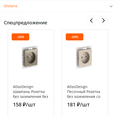
Оплата
Спецпредложение
-44%
-44%
AtlasDesign
AtlasDesign
Шампань Розетка
Песочный Розетка
без заземления без
без заземления со
шторок, 16А, мех.,
шторками, 16А,
158 ₽
/шт
181 ₽
/шт
быстрозажим.
мех., быстрозажим.
клемм
клемм