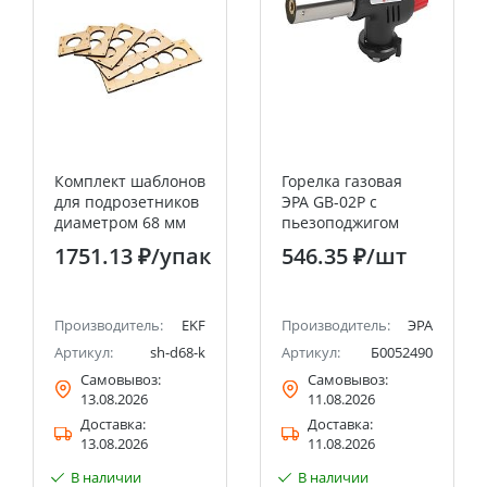
Комплект шаблонов
Горелка газовая
для подрозетников
ЭРА GB-02P с
диаметром 68 мм
пьезоподжигом
EKF Expert
установка на
1751.13 ₽
/упак
546.35 ₽
/шт
баллон
Производитель:
EKF
Производитель:
ЭРА
Артикул:
sh-d68-k
Артикул:
Б0052490
Самовывоз:
Самовывоз:
13.08.2026
11.08.2026
Доставка:
Доставка:
13.08.2026
11.08.2026
В наличии
В наличии