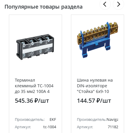
Популярные товары раздела
Терминал
Шина нулевая на
клеммный TC-1004
DIN-изоляторе
до 35 мм2 100A 4
"Стойка" 6х9-10
клеммные пары
Navigator
545.36 ₽
/шт
144.57 ₽
/шт
EKF PROxima
Производитель:
EKF
Производитель:
Navigator
Артикул:
tc-1004
Артикул:
71182