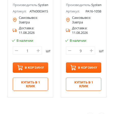
Electric (Schneider
ectric (ранее Schneider Electric)
Производитель:
Systeme Electric (ранее Schneider Electric)
Electric)
Производитель:
Systeme Electri
Артикул:
ATN000341S
Артикул:
PA16-105B
Самовывоз:
Самовывоз:
Завтра
Завтра
Доставка:
Доставка:
11.08.2026
11.08.2026
В наличии
В наличии
шт
шт
В КОРЗИНУ
В КОРЗИНУ
КУПИТЬ В 1
КУПИТЬ В 1
КЛИК
КЛИК