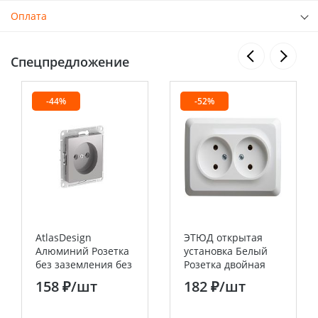
Оплата
Спецпредложение
-44%
-52%
AtlasDesign
ЭТЮД открытая
Алюминий Розетка
установка Белый
без заземления без
Розетка двойная
шторок, 16А, мех.,
угловая без
158 ₽
/шт
182 ₽
/шт
быстрозажим.
заземления 16А
клемм
250B Systeme