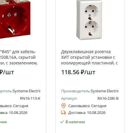
"В45" для кабель-
Двухклавишная розетка
250В,16А, скрытой
ХИТ открытой установки с
ки, с заземлением,
изолирующей пластиной, с
тными шторками
заземлением, белая, 16А,
 ₽
/шт
118.56 ₽
/шт
Electric (Schneider
Schneider Electric RA16-
238I-B Systeme Electric
(Schneider Electric)
ctric)
дитель:
Systeme Electric (ранее Schneider Electric)
Производитель:
Systeme Electric (ранее 
RN16-113-K
Артикул:
RA16-238I-B
вывоз:
Сегодня
Самовывоз:
Сегодня
авка:
10.08.2026
Доставка:
10.08.2026
ичии
В наличии