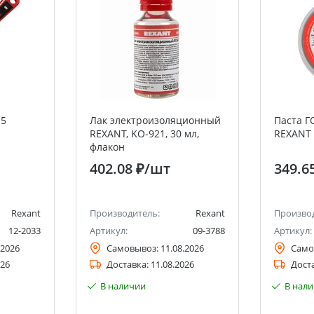
15
Лак электроизоляционный
Паста Г
REXANT, KO-921, 30 мл,
REXANT 
флакон
402.08 ₽
/шт
349.6
Rexant
Производитель:
Rexant
Произво
12-2033
Артикул:
09-3788
Артикул:
.2026
Самовывоз:
11.08.2026
Само
026
Доставка:
11.08.2026
Дост
В наличии
В нал