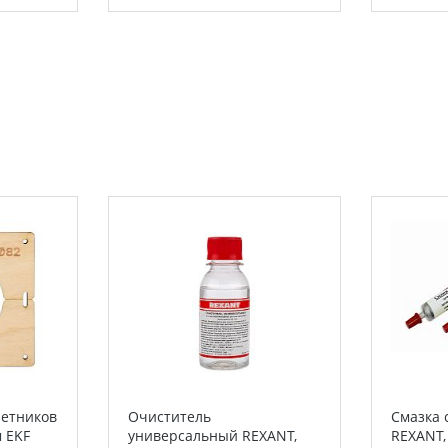
зетников
Очиститель
Смазка 
м EKF
универсальный REXANT,
REXANT,