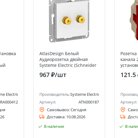
тановка
AtlasDesign Белый
Розетка 
Аудиорозетка двойная
канала 
ный
Systeme Electric (Schneider
установ
Electric)
с защи
967 ₽
/шт
121.5
steme
Systeme 
lectric)
Electric)
me Electric (ранее Schneider Electric)
Производитель:
Systeme Electric (ранее Schneider Ele
Произво
RA000412
Артикул:
ATN000187
Артикул:
дня
Самовывоз:
Сегодня
Само
026
Доставка:
10.08.2026
Дост
В наличии
В нал