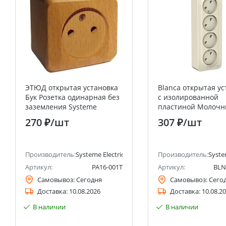
ЭТЮД открытая установка
Blanca открытая ус
Бук Розетка одинарная без
с изолированной
заземления Systeme
пластиной Молоч
Electric (Schneider Electric)
Розетка 4-ая без
270 ₽
/шт
307 ₽
/шт
заземления 16А Sy
Electric (Schneider E
анее Schneider Electric)
Производитель:
Systeme Electric (ранее Schneider Electric)
Производитель:
Syste
Артикул:
PA16-001T
Артикул:
BLN
Самовывоз:
Сегодня
Самовывоз:
Сего
Доставка:
10.08.2026
Доставка:
10.08.2
В наличии
В наличии