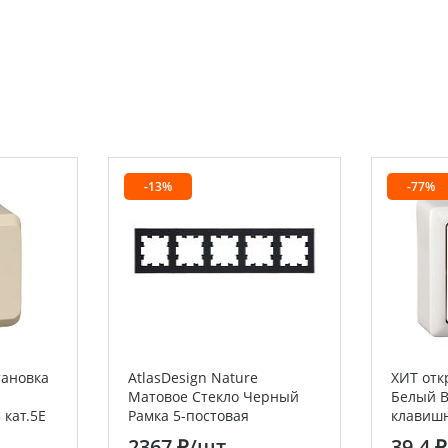
-13%
-77%
тановка
AtlasDesign Nature
ХИТ отк
Матовое Стекло Черный
Белый 
 кат.5E
Рамка 5-постовая
клавишн
chneider
(Schneider Electric) Systeme
Electric 
2367 ₽
/шт
39.4 ₽