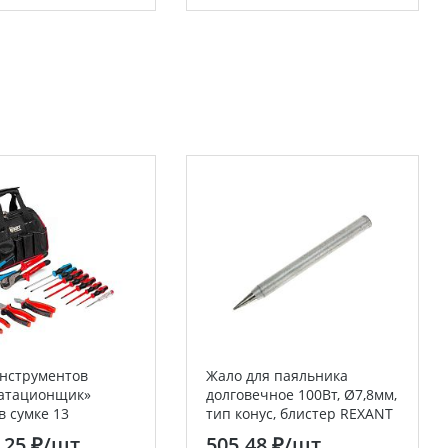
нструментов
Жало для паяльника
уатационщик»
долговечное 100Вт, Ø7,8мм,
в сумке 13
тип конус, блистер REXANT
тов
.25 ₽
/шт
505.48 ₽
/шт