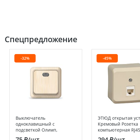
Спецпредложение
-32%
-45%
Выключатель
ЭТЮД открытая ус
одноклавишный с
Кремовый Розетка
подсветкой Олимп,
компьютерная RJ45
открытой установки, 10А,
Systeme Electric (S
75 ₽
/шт
294 ₽
/шт