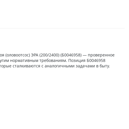
 (оловоотсос) ЭРА (200/2400) (Б0046958) — проверенное
 другим нормативным требованиям. Позиция Б0046958
торые сталкиваются с аналогичными задачами в быту.