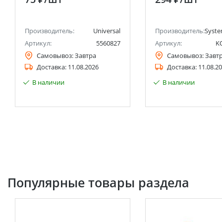
220В, сосна UNIVERSAL
Electric)
анее Schneider Electric)
Производитель:
Universal
Производитель:
Syste
Артикул:
5560827
Артикул:
K
Самовывоз:
Завтра
Самовывоз:
Завт
Доставка:
11.08.2026
Доставка:
11.08.2
В наличии
В наличии
Популярные товары раздела