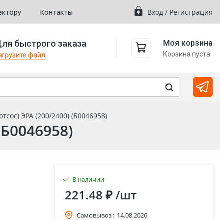
ектору
Контакты
Вход
/
Регистрация
ля быстрого заказа
Моя корзина
Корзина пуста
агрузите файл
сос) ЭРА (200/2400) (Б0046958)
(Б0046958)
В наличии
221.48 ₽
/шт
Самовывоз :
14.08.2026