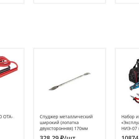
0 OTA-
Спуджер металлический
Набор и
широкий (лопатка
«Экспл
двухсторонняя) 170мм
НИЭ-07 
REXANT
предме
328.29 ₽
/шт
10874