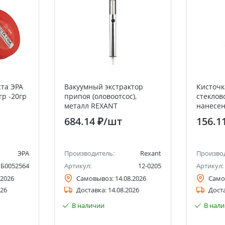
та ЭРА
Вакуумный экстрактор
Кисточк
гр -20гр
припоя (оловоотсос),
стеклов
металл REXANT
нанесен
REXANT
684.14 ₽
/шт
156.1
ЭРА
Производитель:
Rexant
Произво
Б0052564
Артикул:
12-0205
Артикул:
.2026
Самовывоз:
14.08.2026
Само
026
Доставка:
14.08.2026
Дост
В наличии
В нал