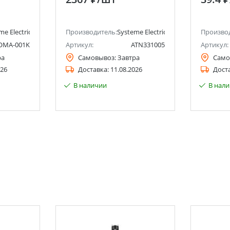
Electric (Schneider Electric)
me Electric (ранее Schneider Electric)
Производитель:
Systeme Electric (ранее Schneider Ele
Произво
OMA-001K
Артикул:
ATN331005
Артикул:
ра
Самовывоз:
Завтра
Само
026
Доставка:
11.08.2026
Дост
В наличии
В нал