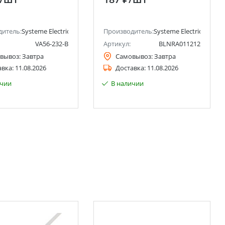
заземлением со шторками
16А Systeme Electric
(Schneider Electric)
ctric)
дитель:
Systeme Electric (ранее Schneider Electric)
Производитель:
Systeme Electric (ранее 
VA56-232-B
Артикул:
BLNRA011212
вывоз:
Завтра
Самовывоз:
Завтра
авка:
11.08.2026
Доставка:
11.08.2026
ичии
В наличии