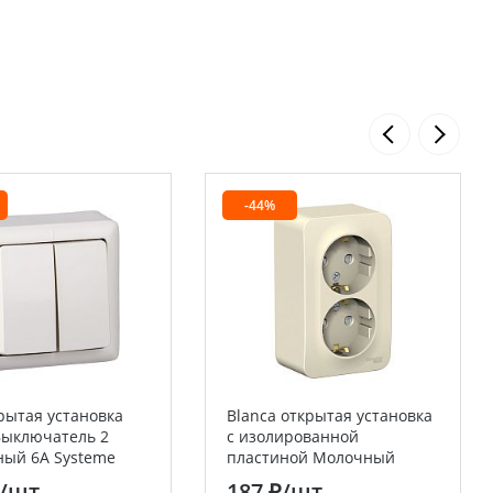
-44%
рытая установка
Blanca открытая установка
Выключатель 2
с изолированной
ый 6А Systeme
пластиной Молочный
(Schneider Electric)
Розетка двойная с
/шт
187 ₽
/шт