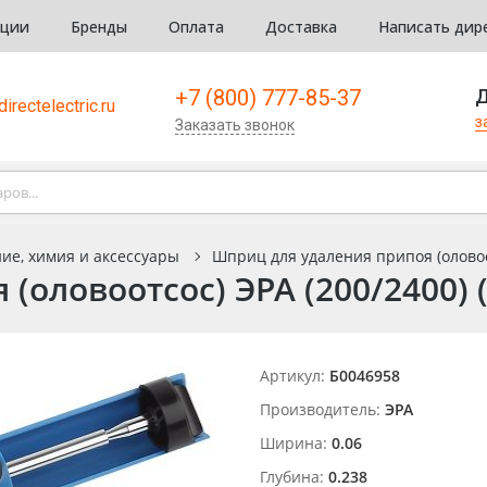
кции
Бренды
Оплата
Доставка
Написать дир
+7 (800) 777-85-37
Д
irectelectric.ru
з
Заказать звонок
ие, химия и аксессуары
Шприц для удаления припоя (оловоот
(оловоотсос) ЭРА (200/2400) 
Артикул:
Б0046958
Производитель:
ЭРА
Ширина:
0.06
Глубина:
0.238