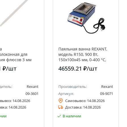
а
Паяльная ванна REXANT,
олоконная для
модель R150, 900 Вт,
ия флюсов 3 мм
150х100х45 мм, 0-400 °C,
цифровая
1 ₽
/шт
46559.21 ₽
/шт
дитель:
Rexant
Производитель:
Rexant
09-3601
Артикул:
09-9071
вывоз:
14.08.2026
Самовывоз:
14.08.2026
авка:
14.08.2026
Доставка:
14.08.2026
ичии
В наличии