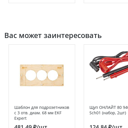
Вас может заинтересовать
Шаблон для подрозетников
Щуп ОНЛАЙТ 80 94
c 3 отв. диам. 68 мм EKF
Sch01 (набор, 2шт)
Expert
481.49 ₽
/шт
124.84 ₽
/шт