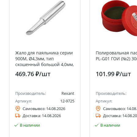
Жало для паяльника серии
Полировальная пас
900М, Ø4,3мм, тип
PL-G01 ГОИ (№2) 30
скошенный большой 4,0мм,
блистер REXANT
469.76 ₽
/шт
101.99 ₽
/шт
Производитель:
Rexant
Производитель:
Артикул:
12-9725
Артикул:
Самовывоз:
14.08.2026
Самовывоз:
14.08
Доставка:
14.08.2026
Доставка:
14.08.2
В наличии
В наличии