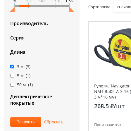
94
501
907
1 314
1 722
Сортировка
сначал
Производитель
Серия
Длина
3 м (
3
)
5 м (
1
)
50 м (
1
)
Рулетка Navigator
NMT-Ru02-A-3-16 (
Диэлектрическое
3 м*16 мм)
покрытые
268.5 ₽
/шт
Производитель: