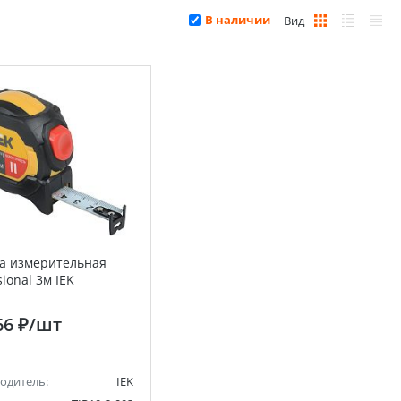
В наличии
Вид
ка измерительная
sional 3м IEK
66 ₽
/шт
одитель:
IEK