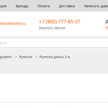
кции
Бренды
Оплата
Доставка
Написать дир
+7 (800) 777-85-37
Д
irectelectric.ru
з
Заказать звонок
румент
Рулетки
Рулетки длина 3 м