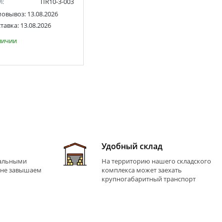
л:
TIR10-3-003
мовывоз:
13.08.2026
тавка:
13.08.2026
личии
Удобный склад
иальными
На территорию нашего складского
 не завышаем
комплекса может заехать
крупногабаритный транспорт