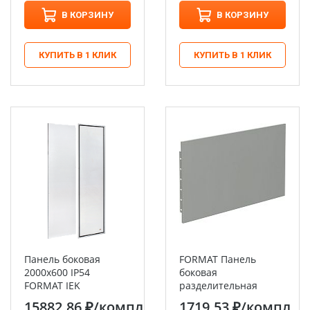
В КОРЗИНУ
В КОРЗИНУ
КУПИТЬ В 1 КЛИК
КУПИТЬ В 1 КЛИК
Панель боковая
FORMAT Панель
2000х600 IP54
боковая
FORMAT IEK
разделительная
300х400мм (2шт/
15882.86 ₽
/компл
1719.53 ₽
/компл