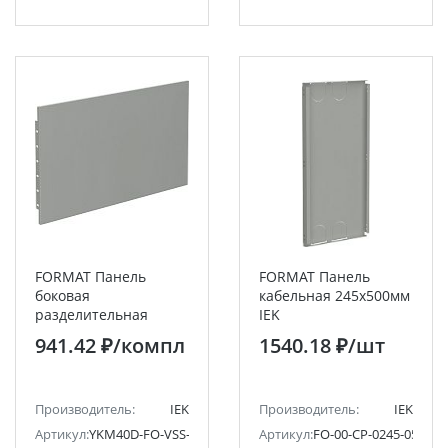
FORMAT Панель
FORMAT Панель
боковая
кабельная 245х500мм
разделительная
IEK
150х400мм (2шт/
941.42 ₽
/компл
1540.18 ₽
/шт
компл) IEK
Производитель:
IEK
Производитель:
IEK
Артикул:
YKM40D-FO-VSS-015-040
Артикул:
FO-00-CP-0245-050