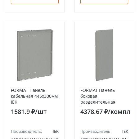
FORMAT Панель
FORMAT Панель
кабельная 445х300мм
боковая
IEK
разделительная
800х400мм (2шт/
1581.9 ₽
/шт
4378.67 ₽
/компл
компл) IEK
Производитель:
IEK
Производитель:
IEK