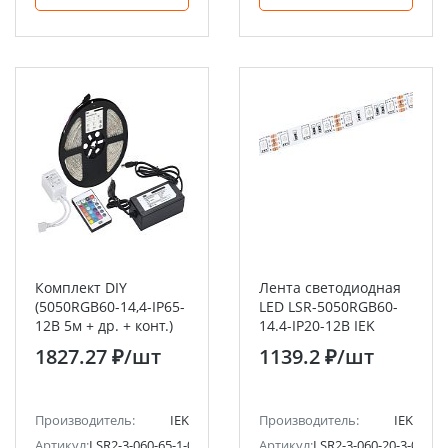
Комплект DIY
Лента светодиодная
(5050RGB60-14,4-IP65-
LED LSR-5050RGB60-
12В 5м + др. + конт.)
14.4-IP20-12В IEK
IEK
1827.27 ₽
/шт
1139.2 ₽
/шт
Производитель:
IEK
Производитель:
IEK
Артикул:
LSR2-3-060-65-1-05-S2
Артикул:
LSR2-3-060-20-3-05