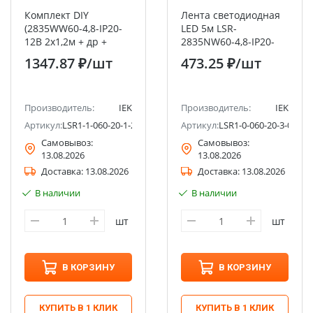
Комплект DIY
Лента светодиодная
(2835WW60-4,8-IP20-
LED 5м LSR-
12В 2х1,2м + др +
2835NW60-4,8-IP20-
2хДД) IEK
12В IEK
1347.87 ₽
/шт
473.25 ₽
/шт
Производитель:
IEK
Производитель:
IEK
Артикул:
LSR1-1-060-20-1-2XD12-S3
Артикул:
LSR1-0-060-20-3-05
Самовывоз:
Самовывоз:
13.08.2026
13.08.2026
Доставка:
13.08.2026
Доставка:
13.08.2026
В наличии
В наличии
шт
шт
В КОРЗИНУ
В КОРЗИНУ
КУПИТЬ В 1 КЛИК
КУПИТЬ В 1 КЛИК