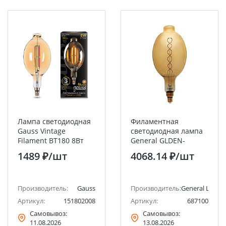
Лампа светодиодная
Филаментная
Gauss Vintage
светодиодная лампа
Filament BT180 8Вт
General GLDEN-
E27 Golden 780lm
BT180DSS-DEM-
1489 ₽
/шт
4068.14 ₽
/шт
2400K
8ВТ-230-E27-2700 1/6
Производитель:
Gauss
Производитель:
General Lighti
Артикул:
151802008
Артикул:
687100
Самовывоз:
Самовывоз:
11.08.2026
13.08.2026