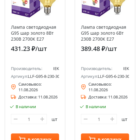
Лампа светодиодная
Лампа светодиодная
G95 шар золото 8Вт
G95 шар золото 6Вт
230В 2700К E27
230В 2700К E27
Filament IEK
Filament IEK
431.23 ₽
/шт
389.48 ₽
/шт
Производитель:
IEK
Производитель:
IEK
Артикул:
LLF-G95-8-230-30-E27-CLG
Артикул:
LLF-G95-6-230-30-E27
Самовывоз:
Самовывоз:
11.08.2026
11.08.2026
Доставка:
11.08.2026
Доставка:
11.08.2026
В наличии
В наличии
шт
шт
В КОРЗИНУ
В КОРЗИНУ