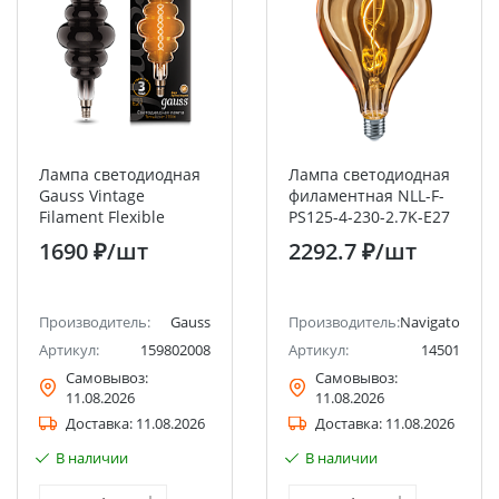
Лампа светодиодная
Лампа светодиодная
Gauss Vintage
филаментная NLL-F-
Filament Flexible
PS125-4-230-2.7K-E27
BD200 8Вт E27 Gray
Navigator
1690 ₽
/шт
2292.7 ₽
/шт
2700K
Производитель:
Gauss
Производитель:
Navigator
Артикул:
159802008
Артикул:
14501
Самовывоз:
Самовывоз:
11.08.2026
11.08.2026
Доставка:
11.08.2026
Доставка:
11.08.2026
В наличии
В наличии