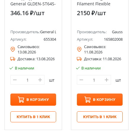
General GLDEN-ST64S-
Filament Flexible
10-230-E27-2700
FD180 6Вт E27 Gray
346.16 ₽
/шт
2150 ₽
/шт
1/5/20
2400K
Производитель:
General Lighting Systems
Производитель:
Gauss
Артикул:
655304
Артикул:
165802008
Самовывоз:
Самовывоз:
13.08.2026
11.08.2026
Доставка:
13.08.2026
Доставка:
11.08.2026
В наличии
В наличии
шт
шт
В КОРЗИНУ
В КОРЗИНУ
КУПИТЬ В 1 КЛИК
КУПИТЬ В 1 КЛИК