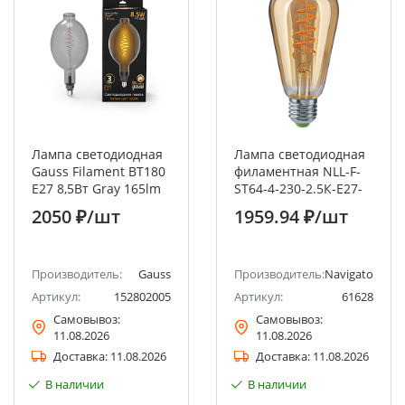
Лампа светодиодная
Лампа светодиодная
Gauss Filament BT180
филаментная NLL-F-
E27 8,5Вт Gray 165lm
ST64-4-230-2.5К-E27-
1800K
SPIRAL Navigator
2050 ₽
/шт
1959.94 ₽
/шт
Производитель:
Gauss
Производитель:
Navigator
Артикул:
152802005
Артикул:
61628
Самовывоз:
Самовывоз:
11.08.2026
11.08.2026
Доставка:
11.08.2026
Доставка:
11.08.2026
В наличии
В наличии