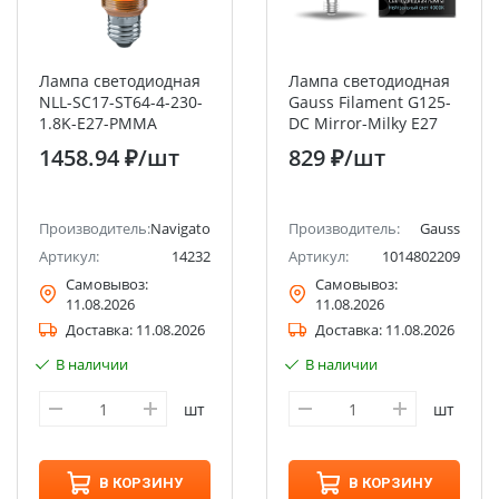
Лампа светодиодная
Лампа светодиодная
NLL-SC17-ST64-4-230-
Gauss Filament G125-
1.8K-E27-PMMA
DC Mirror-Milky E27
Navigator
9Вт 890lm 4000K
1458.94 ₽
/шт
829 ₽
/шт
Производитель:
Navigator
Производитель:
Gauss
Артикул:
14232
Артикул:
1014802209
Самовывоз:
Самовывоз:
11.08.2026
11.08.2026
Доставка:
11.08.2026
Доставка:
11.08.2026
В наличии
В наличии
шт
шт
В КОРЗИНУ
В КОРЗИНУ