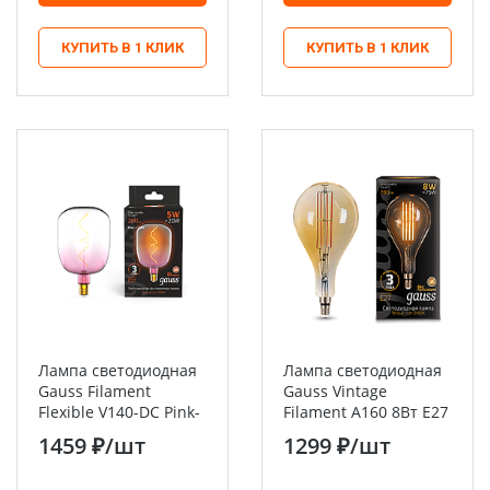
КУПИТЬ В 1 КЛИК
КУПИТЬ В 1 КЛИК
Лампа светодиодная
Лампа светодиодная
Gauss Filament
Gauss Vintage
Flexible V140-DC Pink-
Filament A160 8Вт E27
Clear E27 5Вт 200lm
Golden 780lm 2400K
1459 ₽
/шт
1299 ₽
/шт
1800K