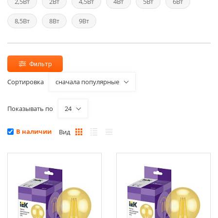
2,5Вт
2Вт
4,5Вт
4Вт
5Вт
6Вт
8,5Вт
8Вт
9Вт
Фильтр
Сортировка
сначала популярные
Показывать по
24
В наличии
Вид