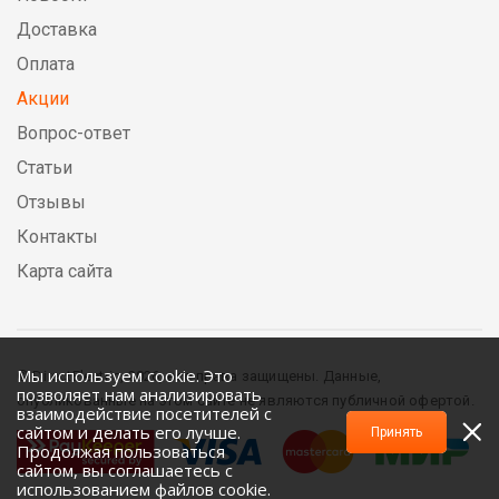
Доставка
Оплата
Акции
Вопрос-ответ
Статьи
Отзывы
Контакты
Карта сайта
Мы используем cookie. Это
© DirectElectric, 2026, все права защищены. Данные,
позволяет нам анализировать
опубликованные на этом сайте не являются публичной офертой.
взаимодействие посетителей с
сайтом и делать его лучше.
Принять
Продолжая пользоваться
сайтом, вы соглашаетесь с
использованием файлов cookie.