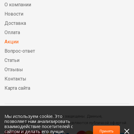
О компании
Новости
Доставка
Оплата
Акции
Вопрос-ответ
Статьи
Отзывы
Контакты
Карта сайта
Мы используем cookie. Это
© DirectElectric, 2026, все права защищены. Данные,
позволяет нам анализировать
опубликованные на этом сайте не являются публичной офертой.
взаимодействие посетителей с
сайтом и делать его лучше.
Принять