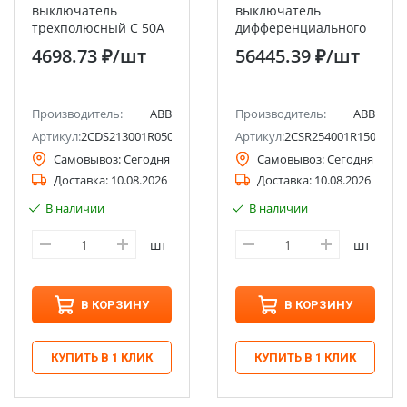
выключатель
выключатель
трехполюсный C 50А
дифференциального
6кА SH203 ABB
тока 4п C 50А 30мА
4698.73 ₽
/шт
56445.39 ₽
/шт
тип AC 6кА DS204
8мод. ABB
Производитель:
ABB
Производитель:
ABB
Артикул:
2CDS213001R0504
Артикул:
2CSR254001R1504
Самовывоз:
Сегодня
Самовывоз:
Сегодня
Доставка:
10.08.2026
Доставка:
10.08.2026
В наличии
В наличии
шт
шт
В КОРЗИНУ
В КОРЗИНУ
КУПИТЬ В 1 КЛИК
КУПИТЬ В 1 КЛИК