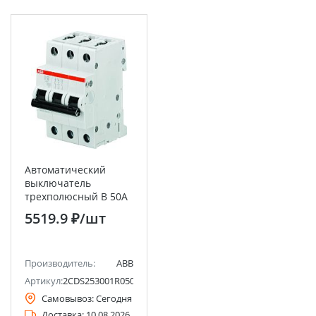
Автоматический
выключатель
трехполюсный B 50А
6кА S203 ABB
5519.9 ₽
/шт
Производитель:
ABB
Артикул:
2CDS253001R0505
Самовывоз:
Сегодня
Доставка:
10.08.2026