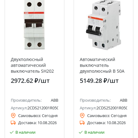
Двухполюсный
Автоматический
автоматический
выключатель
выключатель SH202
двухполюсный B 50А
C50 ABB
6кА S202 ABB
2972.62 ₽
/шт
5149.28 ₽
/шт
Производитель:
ABB
Производитель:
ABB
Артикул:
2CDS212001R0504
Артикул:
2CDS252001R0505
Самовывоз:
Сегодня
Самовывоз:
Сегодня
Доставка:
10.08.2026
Доставка:
10.08.2026
В наличии
В наличии