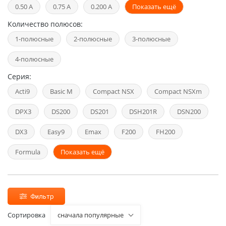
0.50 А
0.75 А
0.200 А
Показать ещё
Количество полюсов:
1-полюсные
2-полюсные
3-полюсные
4-полюсные
Серия:
Acti9
Basic M
Compact NSX
Compact NSXm
DPX3
DS200
DS201
DSH201R
DSN200
DX3
Easy9
Emax
F200
FH200
Formula
Показать ещё
Фильтр
Сортировка
сначала популярные