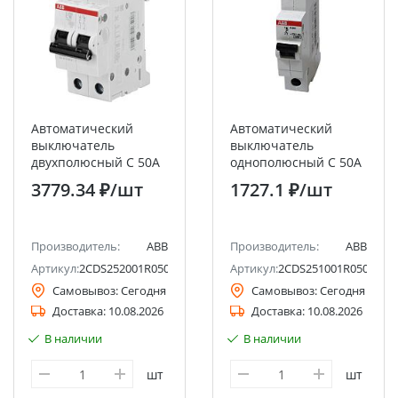
Автоматический
Автоматический
выключатель
выключатель
двухполюсный C 50А
однополюсный C 50А
6кА S202 ABB
6кА S201 ABB
3779.34 ₽
/шт
1727.1 ₽
/шт
Производитель:
ABB
Производитель:
ABB
Артикул:
2CDS252001R0504
Артикул:
2CDS251001R0504
Самовывоз:
Сегодня
Самовывоз:
Сегодня
Доставка:
10.08.2026
Доставка:
10.08.2026
В наличии
В наличии
шт
шт