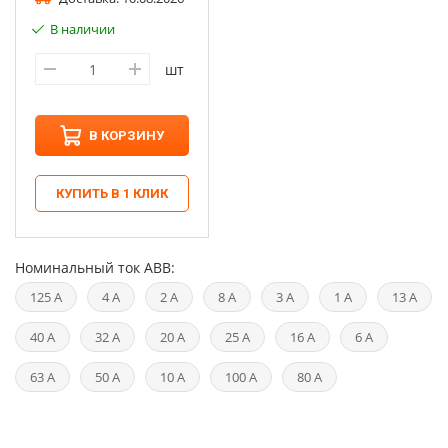
В наличии
шт
В КОРЗИНУ
КУПИТЬ В 1 КЛИК
Номинальный ток ABB:
125 А
4 А
2 A
8 A
3 A
1 A
13 A
40 A
32 A
20 A
25 A
16 A
6 A
63 A
50 A
10 A
100 A
80 A