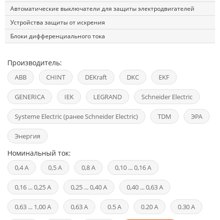
Автоматические выключатели для защиты электродвигателей
Устройства защиты от искрения
Блоки дифференциального тока
Производитель:
ABB
CHINT
DEKraft
DKC
EKF
GENERICA
IEK
LEGRAND
Schneider Electric
Systeme Electric (ранее Schneider Electric)
TDM
ЭРА
Энергия
Номинальный ток:
0,4 А
0,5 А
0,8 А
0,10 ... 0,16 А
0,16 ... 0,25 А
0,25 ... 0,40 А
0,40 ... 0,63 А
0,63 ... 1,00 А
0,63 А
0.5 А
0.20 А
0.30 А