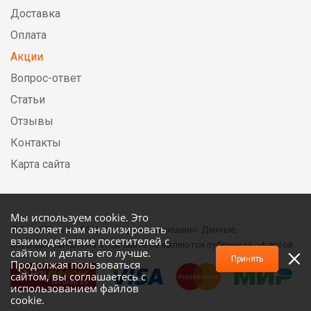
Доставка
Оплата
Акции
Вопрос-ответ
Статьи
Отзывы
Контакты
Карта сайта
Мы используем cookie. Это
позволяет нам анализировать
© DirectElectric, 2026, все права защищены. Данные,
взаимодействие посетителей с
опубликованные на этом сайте не являются публичной офертой.
сайтом и делать его лучше.
Принять
Продолжая пользоваться
сайтом, вы соглашаетесь с
использованием файлов
cookie.