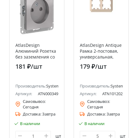
AtlasDesign
AtlasDesign Antique
Алюминий Розетка
Рамка 2-постовая,
без заземления со
универсальная,
шторками 16А
Песочный Systeme
181 ₽
/шт
179 ₽
/шт
Systeme Electric
Electric (Schneider
(Schneider Electric)
Electric)
ectric (ранее Schneider Electric)
Производитель:
Systeme Electric (ранее Schneider Electric)
Производитель:
Systeme Electri
Артикул:
ATN000349
Артикул:
ATN101202
Самовывоз:
Самовывоз:
Сегодня
Сегодня
Доставка:
Завтра
Доставка:
Завтра
В наличии
В наличии
шт
шт