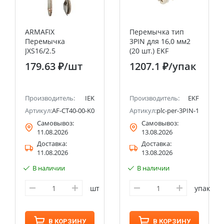
ARMAFIX
Перемычка тип
Перемычка
3PIN для 16,0 мм2
JXS16/2.5
(20 шт.) EKF
гребенчатая
PROxima
179.63 ₽
/шт
1207.1 ₽
/упак
переходная для
колодок клеммных
CX2.5-CX16 IEK
Производитель:
IEK
Производитель:
EKF
K03
Артикул:
AF-CT40-00-K03-016-SD
Артикул:
plc-per-3PIN-16
Самовывоз:
Самовывоз:
11.08.2026
13.08.2026
Доставка:
Доставка:
11.08.2026
13.08.2026
В наличии
В наличии
шт
упак
В КОРЗИНУ
В КОРЗИНУ