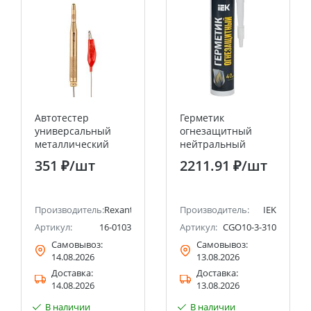
Автотестер
Герметик
универсальный
огнезащитный
металлический
нейтральный
REXANT
силиконовый
351 ₽
/шт
2211.91 ₽
/шт
ИНЗАГЕРМ ХПС
310мл (картридж)
IEK
Производитель:
Rexant
Производитель:
IEK
Артикул:
16-0103
Артикул:
CGO10-3-310
Самовывоз:
Самовывоз:
14.08.2026
13.08.2026
Доставка:
Доставка:
14.08.2026
13.08.2026
В наличии
В наличии