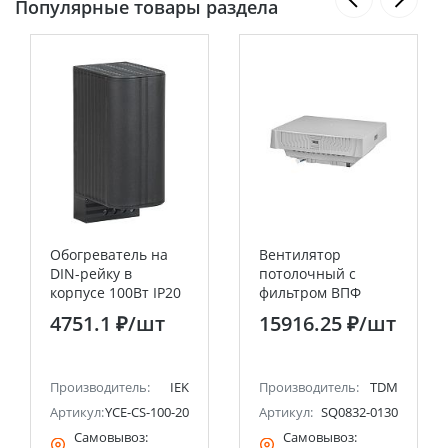
Популярные товары раздела
Обогреватель на
Вентилятор
DIN-рейку в
потолочный с
корпусе 100Вт IP20
фильтром ВПФ
IEK
570/430 м3/час,
4751.1 ₽
/шт
15916.25 ₽
/шт
230В, 60Вт, IP55
TDM
Производитель:
IEK
Производитель:
TDM
Артикул:
YCE-CS-100-20
Артикул:
SQ0832-0130
Самовывоз:
Самовывоз: