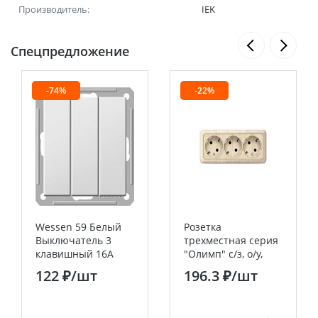
Производитель:
IEK
Спецпредложение
-74%
-22%
Wessen 59 Белый
Розетка
Выключатель 3
трехместная серия
клавишный 16А
"Олимп" с/з, о/у,
(сх.05) Systeme
16А, 220В, сосна
122 ₽
/шт
196.3 ₽
/шт
Electric (Schneider
(еврослот)
Electric)
UNIVERSAL