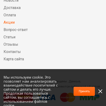
Новости
Доставка
Оплата
Акции
Вопрос-ответ
Статьи
Отзывы
Контакты
Карта сайта
Мы используем cookie. Это
позволяет нам анализировать
© DirectElectric, 2026, все права защищены. Данные,
взаимодействие посетителей с
опубликованные на этом сайте не являются публичной офертой.
сайтом и делать его лучше.
Принять
Продолжая пользоваться
сайтом, вы соглашаетесь с
использованием файлов
cookie.