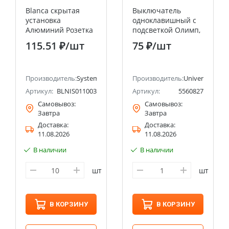
Blanca скрытая
Выключатель
установка
одноклавишный с
Алюминий Розетка
подсветкой Олимп,
ТЛФ RJ11 Systeme
открытой
115.51 ₽
/шт
75 ₽
/шт
Electric (Schneider
установки, 10А,
Electric)
220В, сосна
UNIVERSAL
ectric (ранее Schneider Electric)
Производитель:
Systeme Electric (ранее Schneider Electric)
Производитель:
Universal
Артикул:
BLNIS011003
Артикул:
5560827
Самовывоз:
Самовывоз:
Завтра
Завтра
Доставка:
Доставка:
11.08.2026
11.08.2026
В наличии
В наличии
шт
шт
В КОРЗИНУ
В КОРЗИНУ