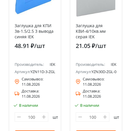
Заглушка для КПИ
Заглушка для
3в-1.5/2.5 3 вывода
КВИ-4/10кв.мм
синяя IEK
серая IEK
48.91 ₽
/шт
21.05 ₽
/шт
Производитель:
IEK
Производитель:
IEK
Артикул:
YZN11D-3-ZGL-002-K07
Артикул:
YZN30D-ZGL-004-K03
Самовывоз:
Самовывоз:
11.08.2026
11.08.2026
Доставка:
Доставка:
11.08.2026
11.08.2026
В наличии
В наличии
к
шт
шт