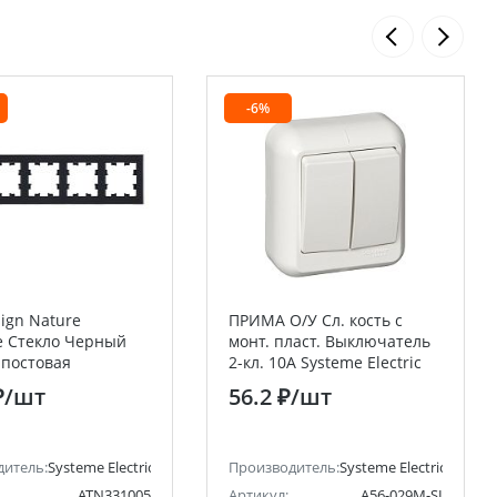
-6%
sign Nature
ПРИМА О/У Сл. кость с
 Стекло Черный
монт. пласт. Выключатель
-постовая
2-кл. 10А Systeme Electric
er Electric) Systeme
(Schneider Electric)
₽
/шт
56.2 ₽
/шт
(Schneider Electric)
ctric)
дитель:
Systeme Electric (ранее Schneider Electric)
Производитель:
Systeme Electric (ранее 
ATN331005
Артикул:
A56-029M-SI