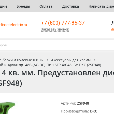
кции
Бренды
Оплата
Доставка
Написать дир
+7 (800) 777-85-37
Д
irectelectric.ru
з
Заказать звонок
е блоки и нулевые шины
Аксессуары для клемм
 индикатор. 48В (AC-DC). Тип SFR.4/C48. Бе DKC (ZSF948)
4 кв. мм. Предустановлен ди
SF948)
Артикул:
ZSF948
Производитель:
DKC