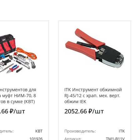
нструментов для
ITK Инструмент обжимной
 муфт НИМ-70, 8
RJ-45/12 с храп. мех. верт.
ов в сумке (КВТ)
обжим IEK
.66 ₽
/шт
2052.66 ₽
/шт
дитель:
КВТ
Производитель:
ITK
101926
Артикул:
TM1-B11V