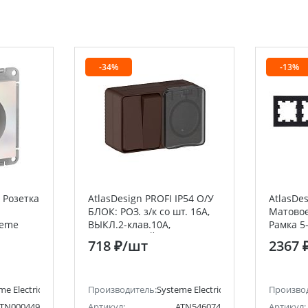
-34%
-13%
 Розетка
AtlasDesign PROFI IP54 О/У
AtlasDe
БЛОК: РОЗ. з/к со шт. 16А,
Матовое
teme
ВЫКЛ.2-клав.10А,
Рамка 5
lectric)
КОРИЧНЕВЫЙ Systeme
(Schneid
718 ₽
/шт
2367 
Electric (Schneider Electric)
Electric 
me Electric (ранее Schneider Electric)
Производитель:
Systeme Electric (ранее Schneider Ele
Произво
TN000449
Артикул:
ATN546074
Артикул: