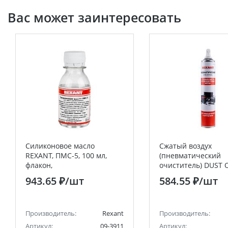
Вас может заинтересовать
Силиконовое масло
Сжатый воздух
REXANT, ПМС-5, 100 мл,
(пневматический
флакон,
очиститель) DUST O
(Полиметилсилоксан)
аэрозоль 720 мл R
943.65 ₽
/шт
584.55 ₽
/шт
REXANT
Производитель:
Rexant
Производитель:
Артикул:
09-3911
Артикул: