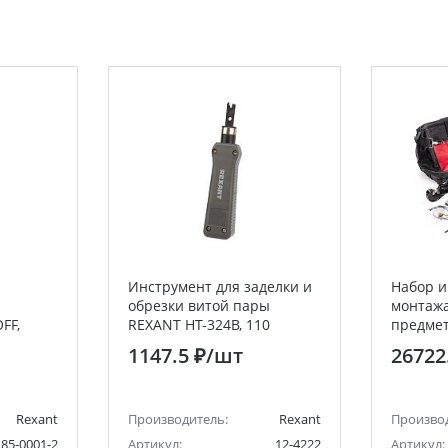
Инструмент для заделки и
Набор и
обрезки витой пары
монтажа
FF,
REXANT HT-324B, 110
предмет
EXANT
1147.5 ₽
/шт
26722
Rexant
Производитель:
Rexant
Произво
85-0001-2
Артикул:
12-4222
Артикул: