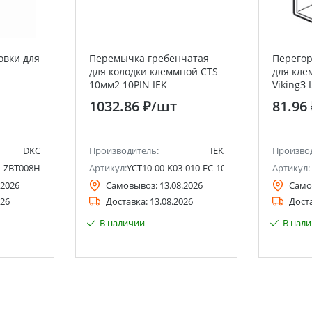
овки для
Перемычка гребенчатая
Перего
для колодки клеммной CTS
для кле
10мм2 10PIN IEK
VikingЗ
1032.86 ₽
/шт
81.96
DKC
Производитель:
IEK
Произво
ZBT008H
Артикул:
YCT10-00-K03-010-EC-10P
Артикул:
.2026
Самовывоз:
13.08.2026
Само
026
Доставка:
13.08.2026
Дост
В наличии
В нал