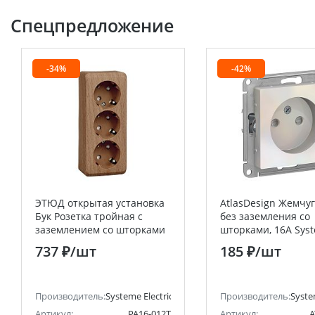
Спецпредложение
-34%
-42%
ЭТЮД открытая установка
AtlasDesign Жемчуг
Бук Розетка тройная с
без заземления со
заземлением со шторками
шторками, 16А Sys
16А 250B Systeme Electric
Electric (Schneider E
737 ₽
/шт
185 ₽
/шт
(Schneider Electric)
анее Schneider Electric)
Производитель:
Systeme Electric (ранее Schneider Electric)
Производитель:
Syste
Артикул:
PA16-012T
Артикул:
A