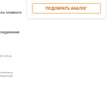
ПОДОБРАТЬ АНАЛОГ
ль плавкого
соединение
й» или до
 комплекса
габаритный