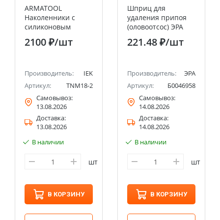
ARMATOOL
Шприц для
Наколенники с
удаления припоя
силиконовым
(оловоотсос) ЭРА
наполнителем и
(200/2400)
2100 ₽
/шт
221.48 ₽
/шт
мягкой тканевой
накладкой для
отделочных работ
IEK
Производитель:
IEK
Производитель:
ЭРА
Артикул:
TNM18-2
Артикул:
Б0046958
Самовывоз:
Самовывоз:
13.08.2026
14.08.2026
Доставка:
Доставка:
13.08.2026
14.08.2026
В наличии
В наличии
шт
шт
В КОРЗИНУ
В КОРЗИНУ