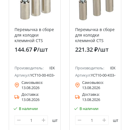
Перемычка в сборе
Перемычка в сборе
для колодки
для колодки
клеммной CTS
клеммной CTS
2,5мм2 3PIN IEK
10мм2 3PIN IEK
144.67 ₽
/шт
221.32 ₽
/шт
Производитель:
IEK
Производитель:
IEK
Артикул:
YCT10-00-K03-002-A-3P
Артикул:
YCT10-00-K03-010-A-3
Самовывоз:
Самовывоз:
13.08.2026
13.08.2026
Доставка:
Доставка:
13.08.2026
13.08.2026
В наличии
В наличии
шт
шт