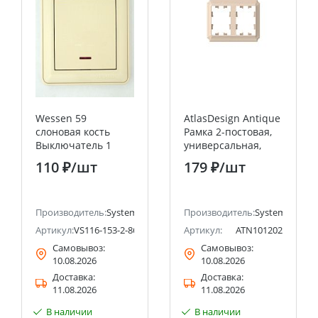
Wessen 59
AtlasDesign Antique
слоновая кость
Рамка 2-постовая,
Выключатель 1
универсальная,
клавишный с
Песочный Systeme
110 ₽
/шт
179 ₽
/шт
подсветкой 16А
Electric (Schneider
(сх.1) Systeme
Electric)
Electric (Schneider
ectric (ранее Schneider Electric)
Electric)
Производитель:
Systeme Electric (ранее Schneider Electric)
Производитель:
Systeme Electri
Артикул:
VS116-153-2-86
Артикул:
ATN101202
Самовывоз:
Самовывоз:
10.08.2026
10.08.2026
Доставка:
Доставка:
11.08.2026
11.08.2026
В наличии
В наличии