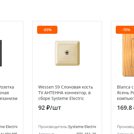
-69%
-70%
Розетка
Wessen 59 Слоновая кость
Blanca 
рная
TV АНТЕННА коннектор, в
Ясень Р
 механизм
сборе Systeme Electric
компьют
chneider
(Schneider Electric)
Systeme 
92 ₽
/шт
169.8
Electric)
me Electric (ранее Schneider Electric)
Производитель:
Systeme Electric (ранее Schneider Ele
Произво