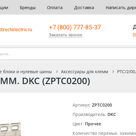
кции
Бренды
Оплата
Доставка
Написать дир
+7 (800) 777-85-37
Д
irectelectric.ru
з
Заказать звонок
е блоки и нулевые шины
Аксессуары для клемм
PTC/2/00
 MM. DKC (ZPTC0200)
Артикул:
ZPTC0200
Производитель:
DKC
Цвет:
Прочее
Количество перемык. зажимо