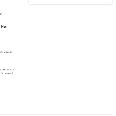
юч.
Нет
й» или до
 комплекса
габаритный