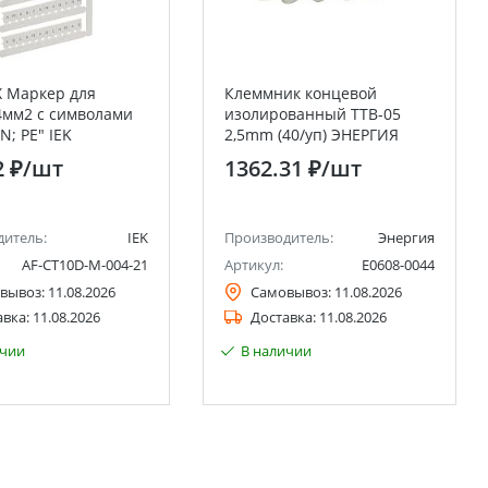
 Маркер для
Клеммник концевой
4мм2 с символами
изолированный TTB-05
 N; PE" IEK
2,5mm (40/уп) ЭНЕРГИЯ
2 ₽
/шт
1362.31 ₽
/шт
дитель:
IEK
Производитель:
Энергия
AF-CT10D-M-004-21
Артикул:
Е0608-0044
вывоз:
11.08.2026
Самовывоз:
11.08.2026
авка:
11.08.2026
Доставка:
11.08.2026
ичии
В наличии