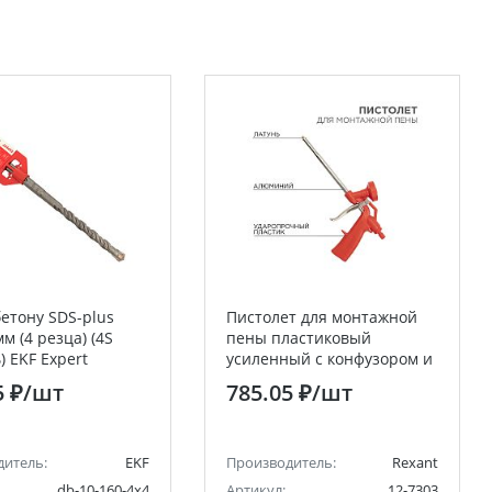
бетону SDS-plus
Пистолет для монтажной
м (4 резца) (4S
пены пластиковый
) EKF Expert
усиленный с конфузором и
регулировкой-трещоткой
5 ₽
/шт
785.05 ₽
/шт
REXANT
дитель:
EKF
Производитель:
Rexant
db-10-160-4x4
Артикул:
12-7303