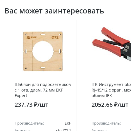
Вас может заинтересовать
Шаблон для подрозетников
ITK Инструмент о
c 1 отв. диам. 72 мм EKF
RJ-45/12 с храп. мех
Expert
обжим IEK
237.73 ₽
/шт
2052.66 ₽
/шт
Производитель:
EKF
Производитель:
Артикул:
sh-d72-1
Артикул: