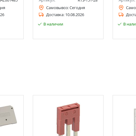
AL001485
Артикул:
RTS-151-28
Артикул:
дня
Самовывоз:
Сегодня
Само
026
Доставка:
10.08.2026
Дост
В наличии
В нал