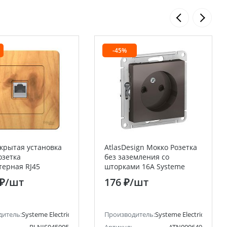
-45%
скрытая установка
AtlasDesign Мокко Розетка
озетка
без заземления со
ерная RJ45
шторками 16А Systeme
Electric (Schneider
Electric (Schneider Electric)
 ₽
/шт
176 ₽
/шт
ctric)
дитель:
Systeme Electric (ранее Schneider Electric)
Производитель:
Systeme Electric (ранее 