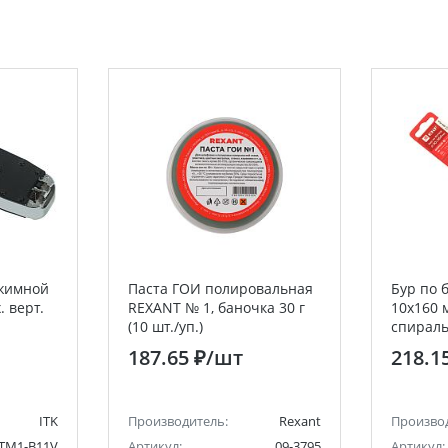
бжимной
Паста ГОИ полировальная
Бур по 
. верт.
REXANT № 1, баночка 30 г
10х160 м
(10 шт./уп.)
спираль
187.65 ₽
/шт
218.1
ITK
Производитель:
Rexant
Произво
TM1-B11V
Артикул:
09-3795
Артикул: