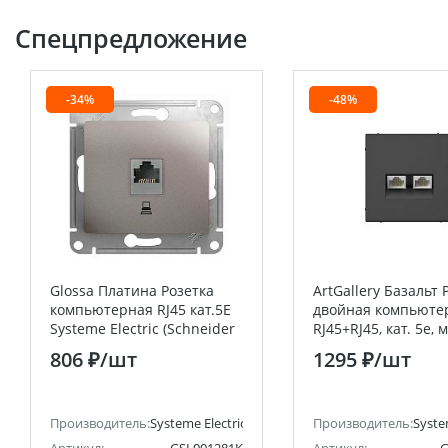
Спецпредложение
-34%
-48%
Glossa Платина Розетка
ArtGallery Базальт 
компьютерная RJ45 кат.5E
двойная компьюте
Systeme Electric (Schneider
RJ45+RJ45, кат. 5е,
Electric)
Systeme Electric (S
806 ₽
/шт
1295 ₽
/шт
Electric)
анее Schneider Electric)
Производитель:
Systeme Electric (ранее Schneider Electric)
Производитель:
Syste