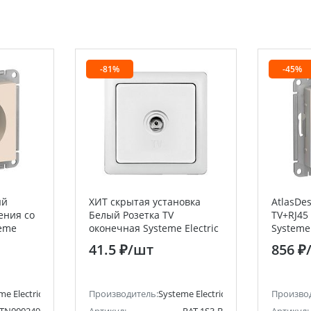
-81%
-45%
ый
ХИТ скрытая установка
AtlasDe
ения со
Белый Розетка TV
TV+RJ45
teme
оконечная Systeme Electric
Systeme 
lectric)
(Schneider Electric)
Electric)
41.5 ₽
/шт
856 ₽
me Electric (ранее Schneider Electric)
Производитель:
Systeme Electric (ранее Schneider Ele
Произво