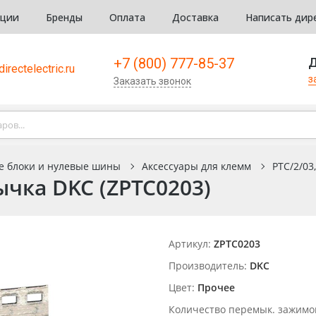
кции
Бренды
Оплата
Доставка
Написать дир
+7 (800) 777-85-37
Д
irectelectric.ru
з
Заказать звонок
е блоки и нулевые шины
Аксессуары для клемм
PTC/2/03
ычка DKC (ZPTC0203)
Артикул:
ZPTC0203
Производитель:
DKC
Цвет:
Прочее
Количество перемык. зажимо