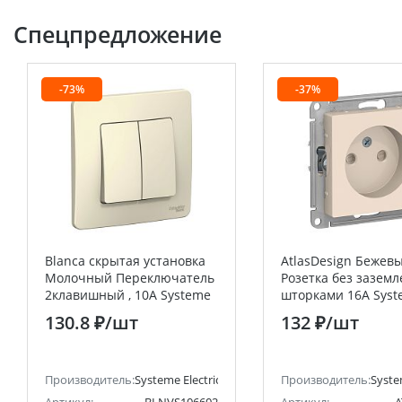
Спецпредложение
-73%
-37%
Blanca скрытая установка
AtlasDesign Бежев
Молочный Переключатель
Розетка без заземл
2клавишный , 10А Systeme
шторками 16А Sys
Electric (Schneider Electric)
Electric (Schneider E
130.8 ₽
/шт
132 ₽
/шт
анее Schneider Electric)
Производитель:
Systeme Electric (ранее Schneider Electric)
Производитель:
Syste