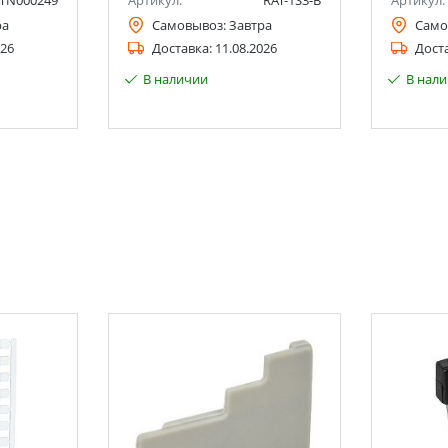
TN000249
Артикул:
RAT-1S3-B
Артикул:
ра
Самовывоз:
Завтра
Само
026
Доставка:
11.08.2026
Дост
В наличии
В нал