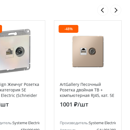
-48%
sign Жемчуг Розетка
ArtGallery Песочный
 категория 5E
Розетка двойная ТВ +
Electric (Schneider
компьютерная RJ45, кат. 5Е
Systeme Electric (Schneider
/шт
1001 ₽
/шт
Electric)
ctric)
дитель:
Systeme Electric (ранее Schneider Electric)
Производитель:
Systeme Electric (ранее 