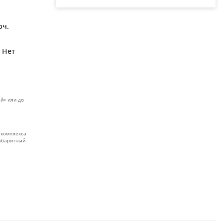
юч.
Нет
й» или до
 комплекса
габаритный