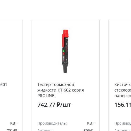
 601
Тестер тормозной
Кисточк
жидкости КТ 662 серия
стеклов
PROLINE
нанесен
REXANT
742.77 ₽
/шт
156.1
КВТ
Производитель:
КВТ
Произво
79143
Артикул:
89641
Артикул: