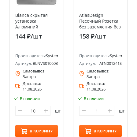
Blanca скрытая
AtlasDesign
установка
Песочный Розетка
Алюминий
без заземления без
Переключатель 1
шторок, 16А, мех.,
144 ₽
/шт
158 ₽
/шт
клавишный , 10А
быстрозажим.
Systeme Electric
клемм
(Schneider Electric)
Производитель:
Systeme Electric (ранее Schneider Electric)
Производитель:
Systeme Electri
Артикул:
BLNVS010603
Артикул:
ATN001241S
Самовывоз:
Самовывоз:
Завтра
Завтра
Доставка:
Доставка:
11.08.2026
11.08.2026
В наличии
В наличии
шт
шт
В КОРЗИНУ
В КОРЗИНУ