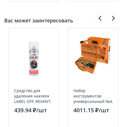
Вас может заинтересовать
Средство для
Набор
удаления наклеек
инструментов
LABEL OFF, REXANT,
универсальный №4,
150 мл, аэрозоль
46 позиций, CR-V
439.94 ₽
/шт
4011.15 ₽
/шт
сталь "Алмаз" TDM