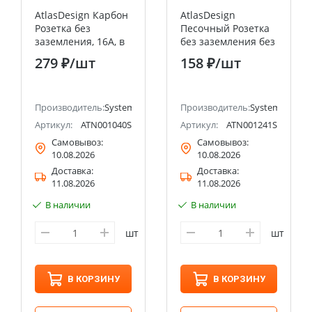
AtlasDesign Карбон
AtlasDesign
Розетка без
Песочный Розетка
заземления, 16А, в
без заземления без
сборе,
шторок, 16А, мех.,
279 ₽
/шт
158 ₽
/шт
быстрозажим.
быстрозажим.
клемм
клемм
ectric (ранее Schneider Electric)
Производитель:
Systeme Electric (ранее Schneider Electric)
Производитель:
Systeme Electri
Артикул:
ATN001040S
Артикул:
ATN001241S
Самовывоз:
Самовывоз:
10.08.2026
10.08.2026
Доставка:
Доставка:
11.08.2026
11.08.2026
В наличии
В наличии
шт
шт
В КОРЗИНУ
В КОРЗИНУ