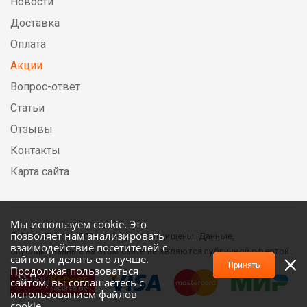
Новости
Доставка
Оплата
Акции
Вопрос-ответ
Статьи
Отзывы
Контакты
Карта сайта
Мы используем cookie. Это
позволяет нам анализировать
© DirectElectric, 2026, все права защищены. Данные,
взаимодействие посетителей с
опубликованные на этом сайте не являются публичной офертой.
сайтом и делать его лучше.
Принять
Продолжая пользоваться
сайтом, вы соглашаетесь с
использованием файлов
cookie.