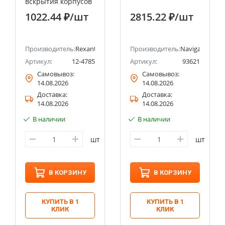
го
вскрытия корпусов
мобильной техники
1022.44 ₽
/шт
2815.22 ₽
/шт
6 предметов RA-05
REXANT
Производитель:
Rexant
Производитель:
Navigator
Артикул:
12-4785
Артикул:
93621
Самовывоз:
Самовывоз:
14.08.2026
14.08.2026
Доставка:
Доставка:
14.08.2026
14.08.2026
В наличии
В наличии
шт
шт
В КОРЗИНУ
В КОРЗИНУ
КУПИТЬ В 1
КУПИТЬ В 1
КЛИК
КЛИК