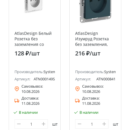
AtlasDesign Белый
AtlasDesign
Розетка без
Изумруд Розетка
заземления со
без заземления,
шторками, 16А,
16А Systeme Electric
128 ₽
/шт
216 ₽
/шт
мех., быстрозажим.
(Schneider Electric)
клемм
ectric (ранее Schneider Electric)
Производитель:
Systeme Electric (ранее Schneider Electric)
Производитель:
Systeme Electri
Артикул:
ATN000149S
Артикул:
ATN000841
Самовывоз:
Самовывоз:
10.08.2026
10.08.2026
Доставка:
Доставка:
11.08.2026
11.08.2026
В наличии
В наличии
шт
шт