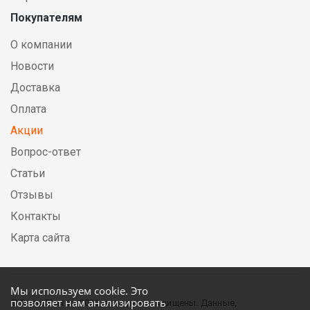
Покупателям
О компании
Новости
Доставка
Оплата
Акции
Вопрос-ответ
Статьи
Отзывы
Контакты
Карта сайта
Мы используем cookie. Это
позволяет нам анализировать
© DirectElectric, 2026, все права защищены. Данные,