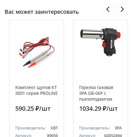
Вас может заинтересовать
Комплект щупов КТ
Горелка газовая
3001 серия PROLINE
ЭРА GB-06P с
пьезоподжигом
установка на
590.25 ₽
/шт
1034.29 ₽
/шт
баллон вращение
360 градусов
Производитель:
КВТ
Производитель:
ЭРА
Артикул:
89656
Артикул:
Б0052494