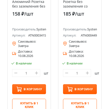
Алюминий Розетка
Розетка без
без заземления без
заземления со
шторок, 16А, мех.,
шторками, 16А
158 ₽
/шт
185 ₽
/шт
быстрозажим.
Systeme Electric
клемм
(Schneider Electric)
ectric (ранее Schneider Electric)
Производитель:
Systeme Electric (ранее Schneider Electric)
Производитель:
Systeme Electri
Артикул:
ATN000341S
Артикул:
ATN000449
Самовывоз:
Самовывоз:
Завтра
Завтра
Доставка:
Доставка:
10.08.2026
10.08.2026
В наличии
В наличии
шт
шт
В КОРЗИНУ
В КОРЗИНУ
КУПИТЬ В 1
КУПИТЬ В 1
КЛИК
КЛИК