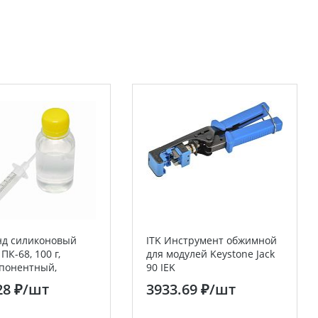
нд силиконовый
ITK Инструмент обжимной
ПК-68, 100 г,
для модулей Keystone Jack
понентный,
90 IEK
чный
28 ₽
/шт
3933.69 ₽
/шт