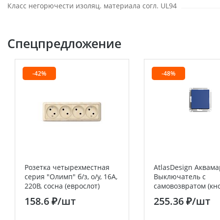
Класс негорючести изоляц. материала согл. UL94
Спецпредложение
-42%
-48%
Розетка четырехместная
AtlasDesign Аквам
серия "Олимп" б/з, о/у, 16А,
Выключатель с
220В, сосна (еврослот)
самовозвратом (кн
UNIVERSAL
сх.1, 10АХ Systeme E
158.6 ₽
/шт
255.36 ₽
/шт
(Schneider Electric)