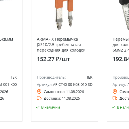
5кв.мм
ARMAFIX Перемычка
Перемы
JXS10/2.5 гребенчатая
для кол
переходная для колодок
6мм2 2P
клеммных CX2.5-CX10 IEK
152.27 ₽
/шт
192.8
IEK
Производитель:
IEK
Произво
M-001-K00
Артикул:
AF-CT40-00-K03-010-SD
Артикул:
.2026
Самовывоз:
11.08.2026
Само
026
Доставка:
11.08.2026
Дост
В наличии
В нал