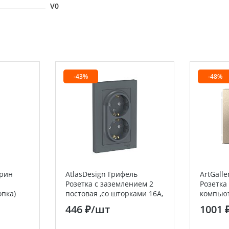
V0
-43%
-48%
арин
AtlasDesign Грифель
ArtGall
Розетка с заземлением 2
Розетка
опка)
постовая ,со шторками 16А,
компьют
lectric
(в сборе с рамкой) Systeme
Systeme 
446 ₽
/шт
1001 
Electric (Schneider Electric)
Electric)