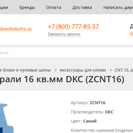
кции
Бренды
Оплата
Доставка
Написать дир
+7 (800) 777-85-37
Д
irectelectric.ru
з
Заказать звонок
е блоки и нулевые шины
Аксессуары для клемм
CNT.16, 
рали 16 кв.мм DKC (ZCNT16)
Артикул:
ZCNT16
Производитель:
DKC
Цвет:
Синий
Количество зажимов (подкл