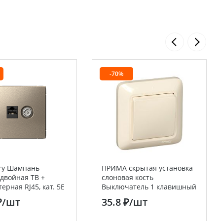
-70%
ery Шампань
ПРИМА скрытая установка
 двойная ТВ +
слоновая кость
ерная RJ45, кат. 5Е
Выключатель 1 клавишный
Electric (Schneider
6А (в сборе с рамкой)
₽
/шт
35.8 ₽
/шт
(оптовая упаковка) Systeme
Electric (Schneider Electric)