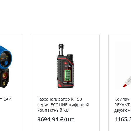
т САИ
Газоанализатор КТ 58
Компау
серия ECOLINE цифровой
REXANT, 
компактный КВТ
двухком
прозра
3694.94 ₽
/шт
1165.