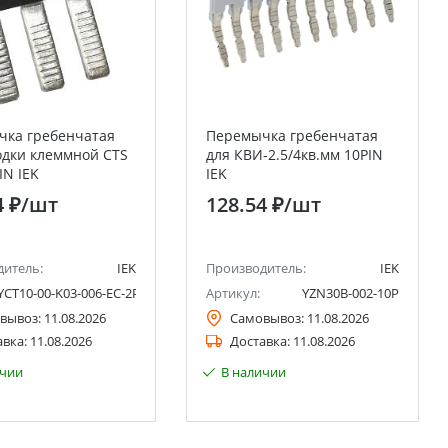
чка гребенчатая
Перемычка гребенчатая
одки клеммной CTS
для КВИ-2.5/4кв.мм 10PIN
IN IEK
IEK
4 ₽
/шт
128.54 ₽
/шт
дитель:
IEK
Производитель:
IEK
YCT10-00-K03-006-EC-2P
Артикул:
YZN30B-002-10P
вывоз:
11.08.2026
Самовывоз:
11.08.2026
авка:
11.08.2026
Доставка:
11.08.2026
ичии
В наличии