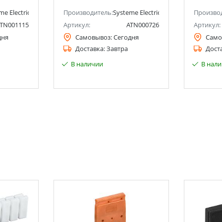
me Electric (ранее Schneider Electric)
Производитель:
Systeme Electric (ранее Schneider Ele
Произво
TN001115
Артикул:
ATN000726
Артикул:
дня
Самовывоз:
Сегодня
Само
Доставка:
Завтра
Дост
В наличии
В нал