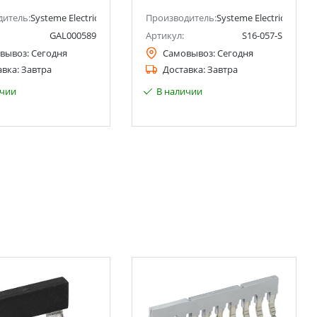
ctric)
дитель:
Systeme Electric (ранее Schneider Electric)
Производитель:
Systeme Electric (ранее 
GAL000589
Артикул:
S16-057-S
вывоз:
Сегодня
Самовывоз:
Сегодня
авка:
Завтра
Доставка:
Завтра
ичии
В наличии