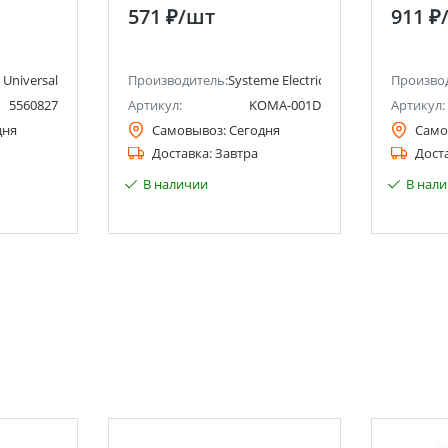
, 10А,
категория 5E Systeme
(Schneid
571 ₽
/шт
911 ₽
SAL
Electric (Schneider Electric)
Universal
Производитель:
Systeme Electric (ранее Schneider Ele
Произво
5560827
Артикул:
KOMA-001D
Артикул:
дня
Самовывоз:
Сегодня
Само
Доставка:
Завтра
Дост
В наличии
В нал