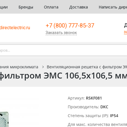
кции
Бренды
Оплата
Доставка
Написать дир
+7 (800) 777-85-37
Д
irectelectric.ru
з
Заказать звонок
ания микроклимата
Вентиляционная решетка с фильтром ЭМС
ильтром ЭМС 106,5x106,5 мм,
Артикул:
R5KF081
Производитель:
DKC
Степень защиты (IP):
IP54
Для макс. количества вентил