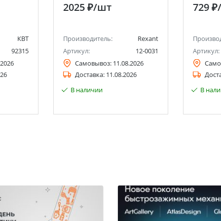
2025 ₽
/шт
729 ₽
ловками
’’, 3/8’’
КВТ
Производитель:
Rexant
Произво
92315
Артикул:
12-0031
Артикул:
.2026
Самовывоз:
11.08.2026
Само
026
Доставка:
11.08.2026
Дост
В наличии
В нал