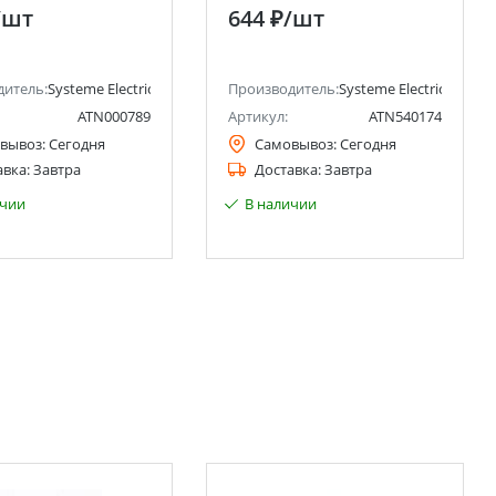
er Electric)
БЕЛЫЙ, Россия Systeme
/шт
644 ₽
/шт
Electric (Schneider Electric)
ctric)
дитель:
Systeme Electric (ранее Schneider Electric)
Производитель:
Systeme Electric (ранее 
ATN000789
Артикул:
ATN540174
вывоз:
Сегодня
Самовывоз:
Сегодня
авка:
Завтра
Доставка:
Завтра
ичии
В наличии