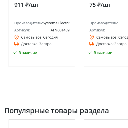
Systeme Electric (Schneider
открытой установки
911 ₽
/шт
75 ₽
/шт
Electric)
220В, сосна UNIVER
анее Schneider Electric)
Производитель:
Systeme Electric (ранее Schneider Electric)
Производитель:
Артикул:
ATN001489
Артикул:
Самовывоз:
Сегодня
Самовывоз:
Сего
Доставка:
Завтра
Доставка:
Завтра
В наличии
В наличии
Популярные товары раздела