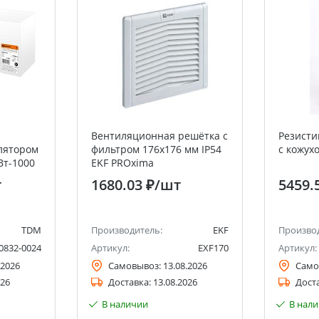
Вентиляционная решётка с
Резисти
лятором
фильтром 176x176 мм IP54
с кожух
Вт-1000
EKF PROxima
т
1680.03 ₽
/шт
5459.
TDM
Производитель:
EKF
Произво
0832-0024
Артикул:
EXF170
Артикул:
.2026
Самовывоз:
13.08.2026
Само
026
Доставка:
13.08.2026
Дост
В наличии
В нал