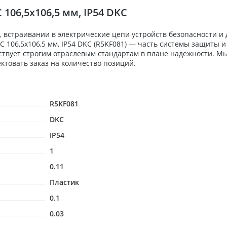
06,5x106,5 мм, IP54 DKC
 встраивании в электрические цепи устройств безопасности и
 106,5x106,5 мм, IP54 DKC (R5KF081) — часть системы защиты 
ствует строгим отраслевым стандартам в плане надежности. Мы
товать заказ на количество позиций.
R5KF081
DKC
IP54
1
0.11
Пластик
0.1
0.03