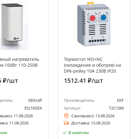
вный нагреватель
Термостат NO+NC
ом 100Вт 110-250В
(охлаждение и обогрев) на
DIN-рейку 10A 230В IP20
EKF PROxima
5 ₽
/шт
1512.41 ₽
/шт
дитель:
DEKraft
Производитель:
EKF
35216DEK
Артикул:
T2C10M
вывоз:
11.08.2026
Самовывоз:
13.08.2026
авка:
11.08.2026
Доставка:
13.08.2026
ичии
В наличии