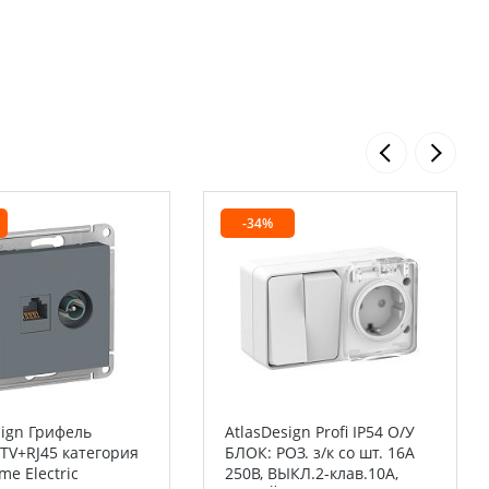
-34%
sign Грифель
AtlasDesign Profi IP54 О/У
 TV+RJ45 категория
БЛОК: РОЗ. з/к со шт. 16А
me Electric
250B, ВЫКЛ.2-клав.10А,