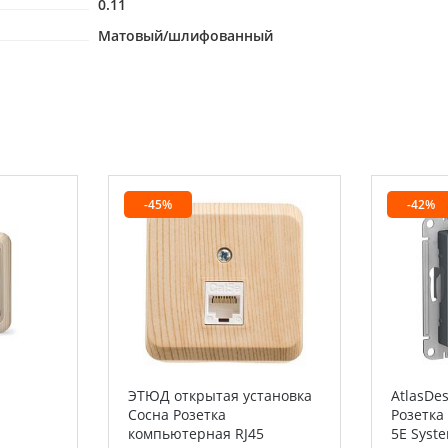
0.11
Матовый/шлифованный
-45%
-42%
ЭТЮД открытая установка
AtlasDe
Сосна Розетка
Розетка
компьютерная RJ45
5E Syste