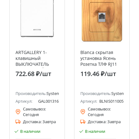
ARTGALLERY 1-
Blanca скрытая
клавишный
установка Ясень
ВЫКЛЮЧАТЕЛЬ
Розетка ТЛФ RJ11
КНОПОЧНЫЙ с
Systeme Electric
722.68 ₽
/шт
119.46 ₽
/шт
подсв., 10А,
(Schneider Electric)
механизм, ЛОТОС
ectric (ранее Schneider Electric)
Производитель:
Systeme Electric (ранее Schneider Electric)
Производитель:
Systeme Electri
Артикул:
GAL001316
Артикул:
BLNIS011005
Самовывоз:
Самовывоз:
Сегодня
Сегодня
Доставка:
Завтра
Доставка:
Завтра
В наличии
В наличии