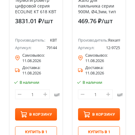
Термогигрометр
Жало для
цифровой серия
паяльника серии
ECOLINE КТ 618 КВТ
900М, Ø4,3мм, тип
скошенный
3831.01 ₽
/шт
469.76 ₽
/шт
большой 4,0мм,
блистер REXANT
Производитель:
КВТ
Производитель:
Rexant
Артикул:
79144
Артикул:
12-9725
Самовывоз:
Самовывоз:
11.08.2026
11.08.2026
Доставка:
Доставка:
11.08.2026
11.08.2026
В наличии
В наличии
шт
шт
В КОРЗИНУ
В КОРЗИНУ
КУПИТЬ В 1
КУПИТЬ В 1