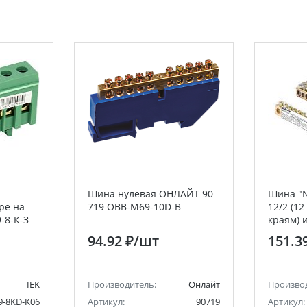
Шина нулевая ОНЛАЙТ 90
Шина "N
ре на
719 OBB-M69-10D-B
12/2 (1
-8-К-З
краям) 
94.92 ₽
/шт
151.3
IEK
Производитель:
Онлайт
Произво
9-8KD-K06
Артикул:
90719
Артикул: