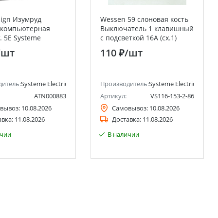
sign Изумруд
Wessen 59 слоновая кость
 компьютерная
Выключатель 1 клавишный
т. 5Е Systeme
с подсветкой 16А (сх.1)
(Schneider Electric)
Systeme Electric (Schneider
/шт
110 ₽
/шт
Electric)
ctric)
дитель:
Systeme Electric (ранее Schneider Electric)
Производитель:
Systeme Electric (ранее 
ATN000883
Артикул:
VS116-153-2-86
вывоз:
10.08.2026
Самовывоз:
10.08.2026
авка:
11.08.2026
Доставка:
11.08.2026
ичии
В наличии