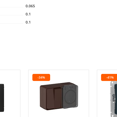
0.065
0.1
0.1
-34%
-41%