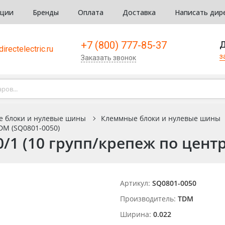
кции
Бренды
Оплата
Доставка
Написать дир
+7 (800) 777-85-37
Д
irectelectric.ru
з
Заказать звонок
е блоки и нулевые шины
Клеммные блоки и нулевые шины
DM (SQ0801-0050)
/1 (10 групп/крепеж по центр
Артикул:
SQ0801-0050
Производитель:
TDM
Ширина:
0.022