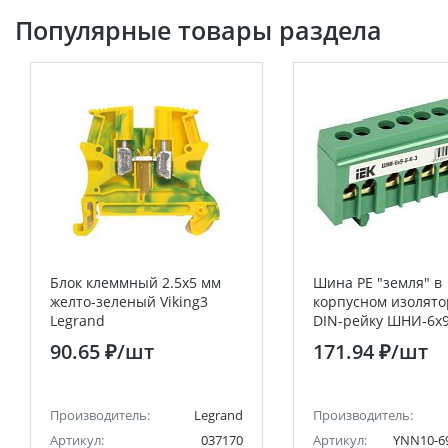
Популярные товары раздела
Блок клеммный 2.5х5 мм
Шина PE "земля" в
желто-зеленый Viking3
корпусном изолято
Legrand
DIN-рейку ШНИ-6х9
IEK
90.65 ₽
/шт
171.94 ₽
/шт
Производитель:
Legrand
Производитель:
Артикул:
037170
Артикул:
YNN10-6