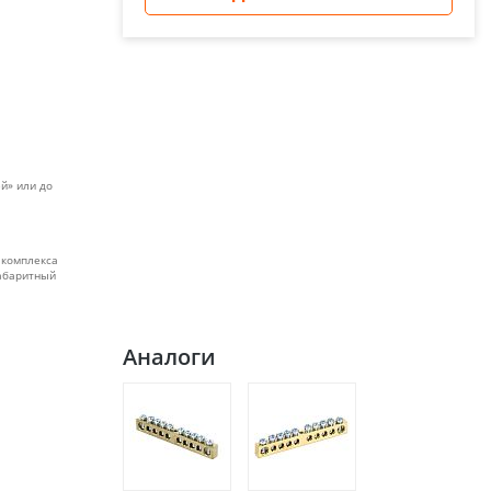
й» или до
 комплекса
габаритный
Аналоги