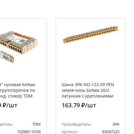
" нулевая 6х9мм
Шина ЭРА NO-122-09 PEN
2 групп/крепеж по
земля-ноль 6х9мм 20/2
инд. стикер TDM
латунная с креплениями
по краям
9 ₽
/шт
163.79 ₽
/шт
дитель:
TDM
Производитель:
ЭРА
SQ0801-0160
Артикул:
Б0047223