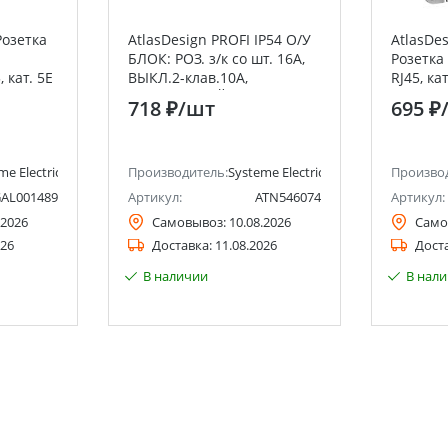
Розетка
AtlasDesign PROFI IP54 О/У
AtlasDe
БЛОК: РОЗ. з/к со шт. 16А,
Розетка
 кат. 5Е
ВЫКЛ.2-клав.10А,
RJ45, ка
chneider
КОРИЧНЕВЫЙ Systeme
Electric 
718 ₽
/шт
695 ₽
Electric (Schneider Electric)
me Electric (ранее Schneider Electric)
Производитель:
Systeme Electric (ранее Schneider Ele
Произво
AL001489
Артикул:
ATN546074
Артикул:
.2026
Самовывоз:
10.08.2026
Само
026
Доставка:
11.08.2026
Дост
В наличии
В нал