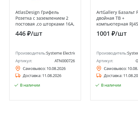
AtlasDesign Грифель
ArtGallery Базальт 
Розетка с заземлением 2
двойная ТВ +
постовая ,со шторками 16А,
компьютерная RJ45,
(в сборе с рамкой) Systeme
Systeme Electric (S
446 ₽
/шт
1001 ₽
/шт
Electric (Schneider Electric)
Electric)
Производитель:
Systeme Electric (ранее Schneider Electric)
Производитель:
Syste
Артикул:
ATN000726
Артикул:
G
Самовывоз:
10.08.2026
Самовывоз:
10.08
Доставка:
11.08.2026
Доставка:
11.08.2
В наличии
В наличии