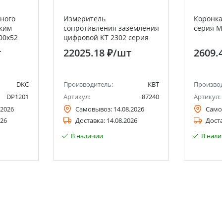
ного
Измеритель
Коронка
йким
сопротивления заземления
серия М
00х52
цифровой KT 2302 серия
PROLINE КВТ
т
22025.18 ₽
/шт
2609.
DKC
Производитель:
КВТ
Произво
DP1201
Артикул:
87240
Артикул:
.2026
Самовывоз:
14.08.2026
Само
026
Доставка:
14.08.2026
Дост
В наличии
В нал