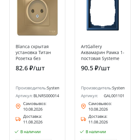
Blanca скрытая
ArtGallery
установка Титан
Аквамарин Рамка 1-
Розетка без
постовая Systeme
заземления 16А
Electric (Schneider
82.6 ₽
/шт
90.5 ₽
/шт
Systeme Electric
Electric)
(Schneider Electric)
ectric (ранее Schneider Electric)
Производитель:
Systeme Electric (ранее Schneider Electric)
Производитель:
Systeme Electri
Артикул:
BLNRS000014
Артикул:
GAL001101
Самовывоз:
Самовывоз:
10.08.2026
10.08.2026
Доставка:
Доставка:
11.08.2026
11.08.2026
В наличии
В наличии