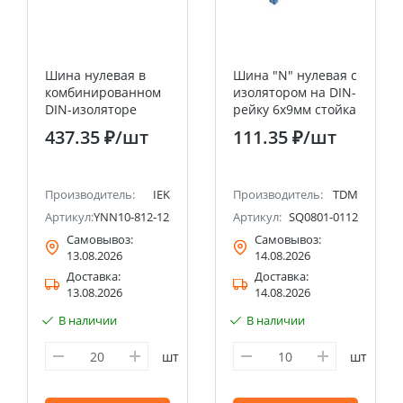
Шина нулевая в
Шина "N" нулевая с
комбинированном
изолятором на DIN-
DIN-изоляторе
рейку 6x9мм стойка
"Стойка"
мал. 8 групп инд.
437.35 ₽
/шт
111.35 ₽
/шт
ШНИ-8х12-12-КС-С
стикер TDM
IEK
Производитель:
IEK
Производитель:
TDM
07
Артикул:
YNN10-812-12DP-K07
Артикул:
SQ0801-0112
Самовывоз:
Самовывоз:
13.08.2026
14.08.2026
Доставка:
Доставка:
13.08.2026
14.08.2026
В наличии
В наличии
шт
шт