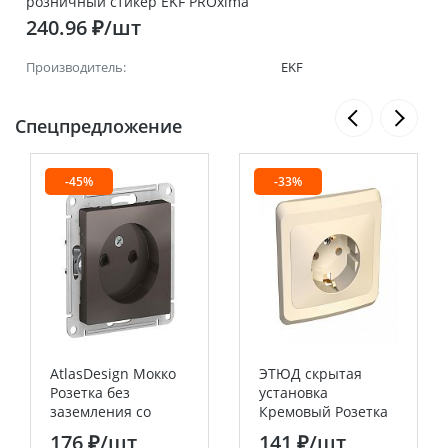
розничный стикер EKF PROxima
240.96 ₽/шт
Производитель:
EKF
Спецпредложение
-45%
-33%
AtlasDesign Мокко
ЭТЮД скрытая
Розетка без
установка
заземления со
Кремовый Розетка
шторками 16А
одинарная с
176 ₽
/шт
141 ₽
/шт