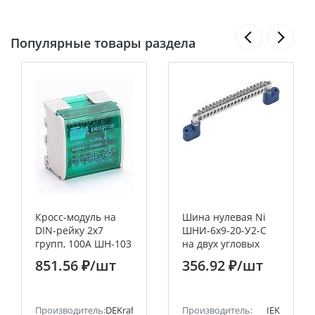
Популярные товары раздела
Кросс-модуль на
Шина нулевая Ni
DIN-рейку 2х7
ШНИ-6х9-20-У2-С
групп, 100А ШН-103
на двух угловых
DEK
изоляторах IEK
851.56 ₽
/шт
356.92 ₽
/шт
Производитель:
DEKraft
Производитель:
IEK