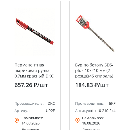
Перманентная
Бур по бетону SDS-
шариковая ручка
plus 10х210 мм (2
0,7мм красный DKC
резца)(4S спираль)
EKF Master
657.26 ₽
/шт
184.83 ₽
/шт
Производитель:
DKC
Производитель:
EKF
Артикул:
UP2F
Артикул:
db-10-210-2x4
Самовывоз:
Самовывоз:
14.08.2026
18.08.2026
Доставка:
Доставка: