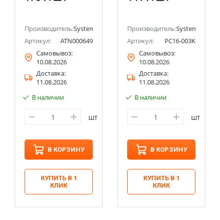
Systeme Electric
заземлением
(Schneider Electric)
Systeme Electric
(Schneider Electric)
ectric (ранее Schneider Electric)
Производитель:
Systeme Electric (ранее Schneider Electric)
Производитель:
Systeme Electri
Артикул:
ATN000649
Артикул:
PC16-003K
Самовывоз:
Самовывоз:
10.08.2026
10.08.2026
Доставка:
Доставка:
11.08.2026
11.08.2026
В наличии
В наличии
шт
шт
В КОРЗИНУ
В КОРЗИНУ
КУПИТЬ В 1
КУПИТЬ В 1
КЛИК
КЛИК