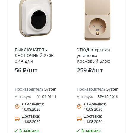
ВЫКЛЮЧАТЕЛЬ
ЭТЮД открытая
КНОПОЧНЫЙ 250В
установка
0.4А ДЛЯ
Кремовый Блок:
ЭЛЕКТРОЗВОНКОВ
Розетка с
56 ₽
/шт
259 ₽
/шт
DIY Systeme Electric
заземлением со
(Schneider Electric)
шторками +
Выключатель
ectric (ранее Schneider Electric)
Производитель:
Systeme Electric (ранее Schneider Electric)
1клавишный
Производитель:
Systeme Electri
Systeme Electric
Артикул:
A1-04-011-I
Артикул:
BPA16-201K
(Schneider Electric)
Самовывоз:
Самовывоз:
10.08.2026
10.08.2026
Доставка:
Доставка:
11.08.2026
11.08.2026
В наличии
В наличии