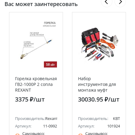
Вас может заинтересовать
Горелка кровельная
Набор
ГВ2-1000Р 2 сопла
инструментов для
REXANT
монтажа муфт
НИМ-2 «Бумага +
3375 ₽
/шт
30030.95 ₽
/шт
Винил» 10
предметов в сумке
КВТ
Производитель:
Rexant
Производитель:
КВТ
Артикул:
11-0992
Артикул:
101924
Самовывоз:
Самовывоз: