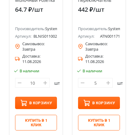
Молочный Розетка
Переключатель
ТЛФ RJ11 Systeme
перекрестный сх.7,
64.7 ₽
/шт
442 ₽
/шт
Electric (Schneider
10АХ Systeme
Electric)
Electric (Schneider
Electric)
ectric (ранее Schneider Electric)
Производитель:
Systeme Electric (ранее Schneider Electric)
Производитель:
Systeme Electri
Артикул:
BLNIS011002
Артикул:
ATN001171
Самовывоз:
Самовывоз:
Завтра
Завтра
Доставка:
Доставка:
11.08.2026
11.08.2026
В наличии
В наличии
шт
шт
В КОРЗИНУ
В КОРЗИНУ
КУПИТЬ В 1
КУПИТЬ В 1
КЛИК
КЛИК