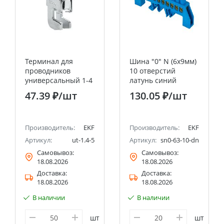
Терминал для
Шина "0" N (6х9мм)
проводников
10 отверстий
универсальный 1-4
латунь синий
мм2 на шину (5мм.)
нейлоновый корпус
47.39 ₽
/шт
130.05 ₽
/шт
EKF PROxima
комбинированный
EKF PROxima
Производитель:
EKF
Производитель:
EKF
Артикул:
ut-1.4-5
Артикул:
sn0-63-10-dn
Самовывоз:
Самовывоз:
18.08.2026
18.08.2026
Доставка:
Доставка:
18.08.2026
18.08.2026
В наличии
В наличии
шт
шт