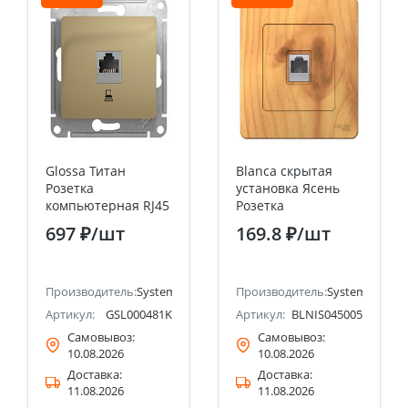
Glossa Титан
Blanca скрытая
Розетка
установка Ясень
компьютерная RJ45
Розетка
категория 5E
компьютерная RJ45
697 ₽
/шт
169.8 ₽
/шт
Systeme Electric
Systeme Electric
(Schneider Electric)
(Schneider Electric)
ectric (ранее Schneider Electric)
Производитель:
Systeme Electric (ранее Schneider Electric)
Производитель:
Systeme Electri
Артикул:
GSL000481K
Артикул:
BLNIS045005
Самовывоз:
Самовывоз:
10.08.2026
10.08.2026
Доставка:
Доставка:
11.08.2026
11.08.2026