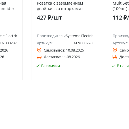
ная
Розетка с заземлением
MultiSet
chneider
двойная, со шторками с
(100шт) 
крышкой, 16А, (в сборе с
(Schneid
427 ₽
/шт
112 ₽
рамкой) Systeme Electric
(Schneider Electric)
me Electric (ранее Schneider Electric)
Производитель:
Systeme Electric (ранее Schneider Ele
Произво
TN000287
Артикул:
ATN000228
Артикул:
.2026
Самовывоз:
10.08.2026
Само
026
Доставка:
11.08.2026
Дост
В наличии
В нал