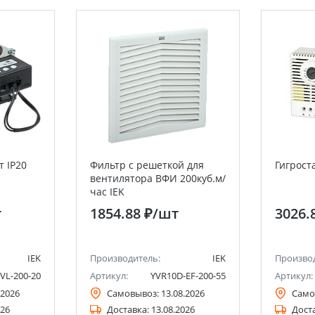
т IP20
Фильтр с решеткой для
Гигрост
вентилятора ВФИ 200куб.м/
час IEK
т
1854.88 ₽
/шт
3026.
IEK
Производитель:
IEK
Произво
VL-200-20
Артикул:
YVR10D-EF-200-55
Артикул:
.2026
Самовывоз:
13.08.2026
Само
026
Доставка:
13.08.2026
Дост