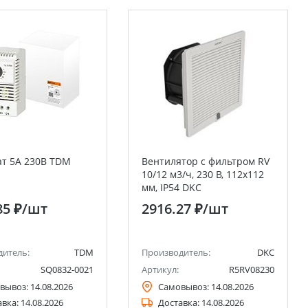
ат 5А 230В TDM
Вентилятор с фильтром RV
10/12 м3/ч, 230 В, 112x112
мм, IP54 DKC
85 ₽
/шт
2916.27 ₽
/шт
дитель:
TDM
Производитель:
DKC
SQ0832-0021
Артикул:
R5RV08230
вывоз:
14.08.2026
Самовывоз:
14.08.2026
авка:
14.08.2026
Доставка:
14.08.2026