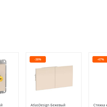
-38%
-47%
ый
AtlasDesign Бежевый
Стяжка 