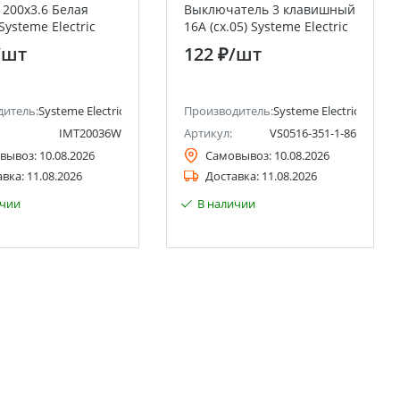
 200х3.6 Белая
Выключатель 3 клавишный
Systeme Electric
16А (сх.05) Systeme Electric
er Electric)
(Schneider Electric)
/шт
122 ₽
/шт
ctric)
дитель:
Systeme Electric (ранее Schneider Electric)
Производитель:
Systeme Electric (ранее 
IMT20036W
Артикул:
VS0516-351-1-86
вывоз:
10.08.2026
Самовывоз:
10.08.2026
авка:
11.08.2026
Доставка:
11.08.2026
ичии
В наличии