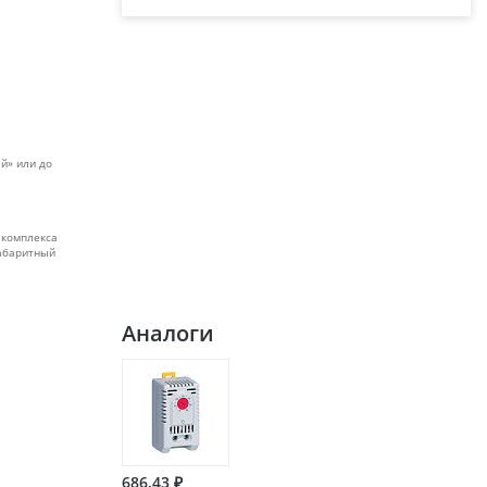
й» или до
 комплекса
габаритный
Аналоги
686.43 ₽