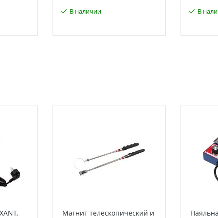
В наличии
В нал
XANT,
Магнит телескопический и
Паяльна