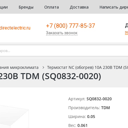
кции
Бренды
Оплата
Доставка
Написать дир
+7 (800) 777-85-37
Д
irectelectric.ru
з
Заказать звонок
ания микроклимата
Термостат NС (обогрев) 10А 230В TDM (S
 230В TDM (SQ0832-0020)
Артикул:
SQ0832-0020
Производитель:
TDM
Ширина:
0.05
Вес:
0.061