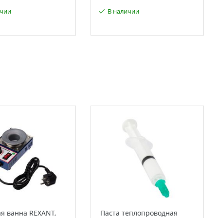
ичии
В наличии
я ванна REXANT,
Паста теплопроводная