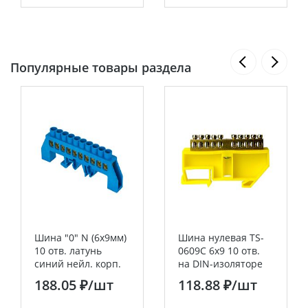
Популярные товары раздела
Шина "0" N (6x9мм)
Шина нулевая TS-
10 отв. латунь
0609C 6х9 10 отв.
синий нейл. корп.
на DIN-изоляторе
комбинир. розн.
жел. ЭНЕРГИЯ
188.05 ₽
/шт
118.88 ₽
/шт
стикер EKF