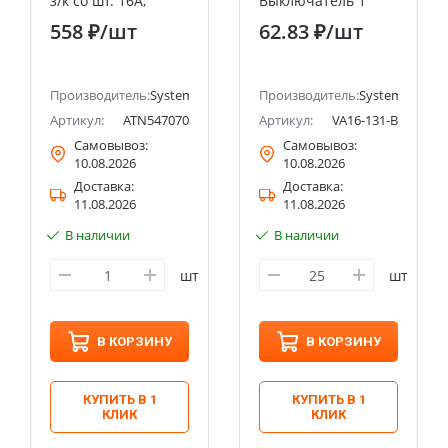
з/к со шт. 16А,
Выключатель 1
ВЫКЛ.1-клав.10А,
клавишный 6А
558 ₽
/шт
62.83 ₽
/шт
ТЕРРАКОТОВЫЙ
Systeme Electric
Systeme Electric
(Schneider Electric)
(Schneider Electric)
ectric (ранее Schneider Electric)
Производитель:
Systeme Electric (ранее Schneider Electric)
Производитель:
Systeme Electri
Артикул:
ATN547070
Артикул:
VA16-131-B
Самовывоз:
Самовывоз:
10.08.2026
10.08.2026
Доставка:
Доставка:
11.08.2026
11.08.2026
В наличии
В наличии
шт
шт
В КОРЗИНУ
В КОРЗИНУ
КУПИТЬ В 1
КУПИТЬ В 1
КЛИК
КЛИК