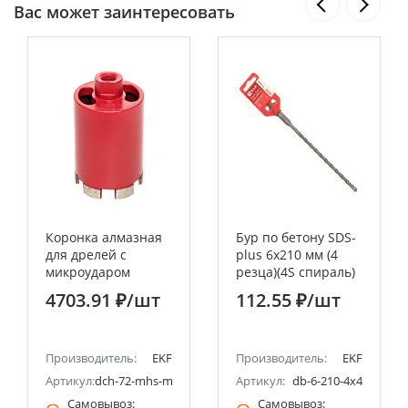
Вас может заинтересовать
Коронка алмазная
Бур по бетону SDS-
для дрелей с
plus 6х210 мм (4
микроударом
резца)(4S спираль)
(верхнее
EKF Expert
4703.91 ₽
/шт
112.55 ₽
/шт
пылеудаление)
DCH-72MHS Micro
Hit Laser M16 EKF
Professional
Производитель:
EKF
Производитель:
EKF
Артикул:
dch-72-mhs-m16
Артикул:
db-6-210-4x4
Самовывоз:
Самовывоз: