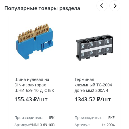
Популярные товары раздела
Шина нулевая на
Терминал
DIN-изоляторах
клеммный TC-2004
ШНИ-6х9-10-Д-С IEK
до 95 мм2 200A 4
клеммные пары
155.43 ₽
/шт
1343.52 ₽
/шт
EKF PROxima
Производитель:
IEK
Производитель:
EKF
Артикул:
YNN10-69-10D-K07
Артикул:
tc-2004