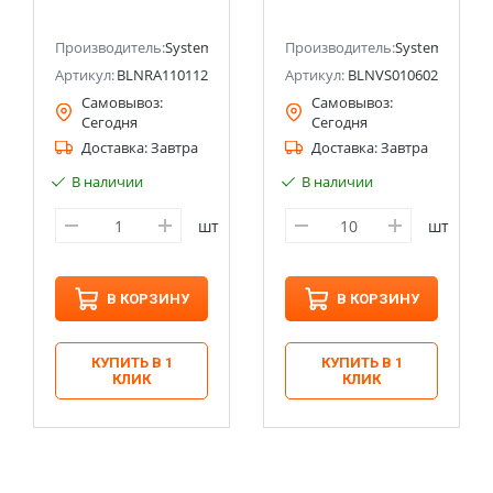
с заземлением,
Systeme Electric
(тонкая) 16А
(Schneider Electric)
ectric (ранее Schneider Electric)
Systeme Electric
Производитель:
Systeme Electric (ранее Schneider Electric)
Производитель:
Systeme Electri
(Schneider Electric)
Артикул:
BLNRA110112
Артикул:
BLNVS010602
Самовывоз:
Самовывоз:
Сегодня
Сегодня
Доставка:
Завтра
Доставка:
Завтра
В наличии
В наличии
шт
шт
В КОРЗИНУ
В КОРЗИНУ
КУПИТЬ В 1
КУПИТЬ В 1
КЛИК
КЛИК