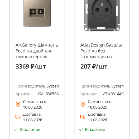
ArtGallery Шампань
AtlasDesign Базальт
Розетка двойная
Розетка без
компьютерная
заземления со
RJ45+RJ45, кат.6А,
шторками, 16А,
3369 ₽
/шт
207 ₽
/шт
механизм Systeme
механизм Systeme
Electric (Schneider
Electric (Schneider
Electric)
Electric)
ectric (ранее Schneider Electric)
Производитель:
Systeme Electric (ранее Schneider Electric)
Производитель:
Systeme Electri
Артикул:
GAL000588
Артикул:
ATN001449
Самовывоз:
Самовывоз:
10.08.2026
10.08.2026
Доставка:
Доставка:
11.08.2026
11.08.2026
В наличии
В наличии