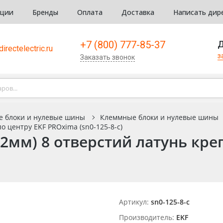
кции
Бренды
Оплата
Доставка
Написать дир
+7 (800) 777-85-37
Д
irectelectric.ru
з
Заказать звонок
е блоки и нулевые шины
Клеммные блоки и нулевые шины
о центру EKF PROxima (sn0-125-8-c)
2мм) 8 отверстий латунь кре
Артикул:
sn0-125-8-c
Производитель:
EKF