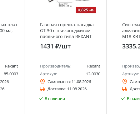
ных плат
Газовая горелка-насадка
Система
00 мл,
GT-30 с пьезоподжигом
алмазны
паяльного типа REXANT
M18 КВ
1431 ₽
/шт
3335.
Rexant
Производитель:
Rexant
Произво
85-0003
Артикул:
12-0030
Артикул:
.2026
Самовывоз:
11.08.2026
Само
026
Доставка:
11.08.2026
Дост
В наличии
В нал