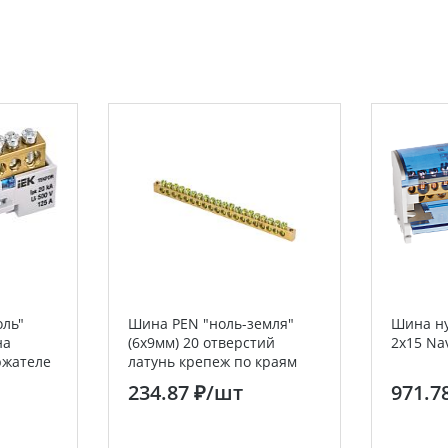
оль"
Шина PEN "ноль-земля"
Шина ну
на
(6х9мм) 20 отверстий
2х15 Na
ржателе
латунь крепеж по краям
EKF PROxima
234.87 ₽
/шт
971.7