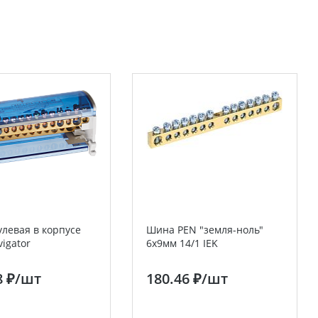
левая в корпусе
Шина PEN "земля-ноль"
vigator
6х9мм 14/1 IEK
8 ₽
/шт
180.46 ₽
/шт