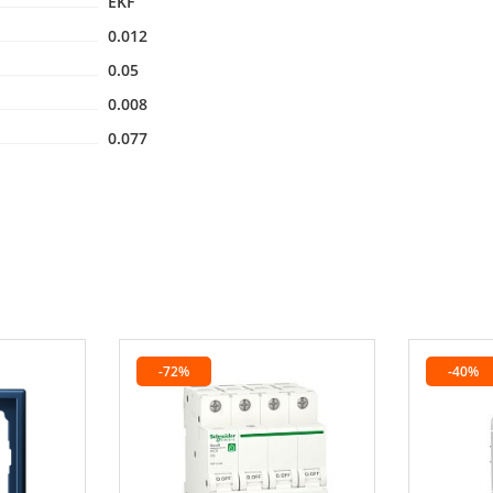
EKF
0.012
0.05
0.008
0.077
-72%
-40%