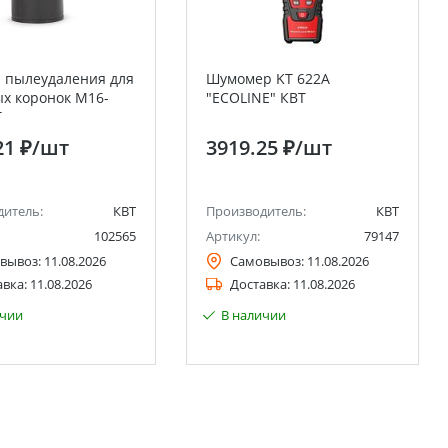
 пылеудаления для
Шумомер KT 622A
х коронок M16-
"ECOLINE" КВТ
Т
21 ₽
/шт
3919.25 ₽
/шт
дитель:
КВТ
Производитель:
КВТ
102565
Артикул:
79147
вывоз:
11.08.2026
Самовывоз:
11.08.2026
авка:
11.08.2026
Доставка:
11.08.2026
ичии
В наличии