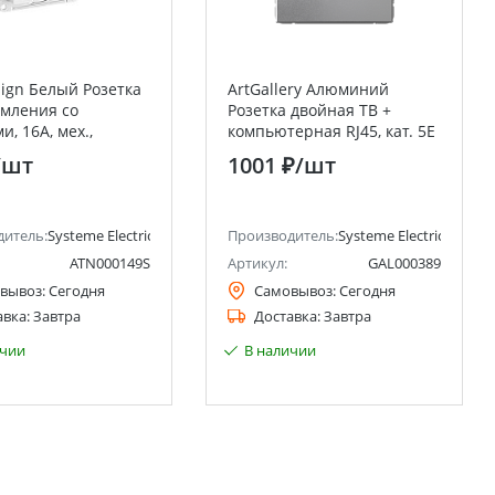
sign Белый Розетка
ArtGallery Алюминий
емления со
Розетка двойная ТВ +
, 16А, мех.,
компьютерная RJ45, кат. 5Е
ажим. клемм
Systeme Electric (Schneider
/шт
1001 ₽
/шт
Electric)
ctric)
дитель:
Systeme Electric (ранее Schneider Electric)
Производитель:
Systeme Electric (ранее 
ATN000149S
Артикул:
GAL000389
вывоз:
Сегодня
Самовывоз:
Сегодня
авка:
Завтра
Доставка:
Завтра
ичии
В наличии