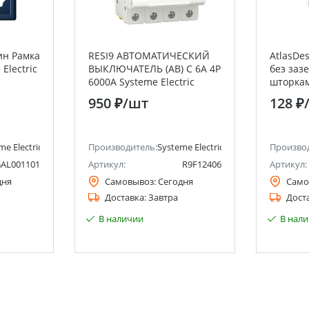
ин Рамка
RESI9 АВТОМАТИЧЕСКИЙ
AtlasDe
Electric
ВЫКЛЮЧАТЕЛЬ (АВ) С 6А 4P
без заз
6000A Systeme Electric
шторками
(Schneider Electric)
быстроз
950 ₽
/шт
128 ₽
me Electric (ранее Schneider Electric)
Производитель:
Systeme Electric (ранее Schneider Ele
Произво
AL001101
Артикул:
R9F12406
Артикул:
дня
Самовывоз:
Сегодня
Само
Доставка:
Завтра
Дост
В наличии
В нал