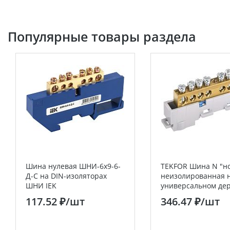
Популярные товары раздела
Шина нулевая ШНИ-6х9-6-
TEKFOR Шина N "н
Д-С на DIN-изоляторах
неизолированная 
ШНИ IEK
универсальном де
8х12-8-С IEK
117.52 ₽
/шт
346.47 ₽
/шт