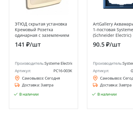
ЭТЮД скрытая установка
ArtGallery Аквамар
Кремовый Розетка
1-постовая Systeme 
одинарная с заземлением
(Schneider Electric)
Systeme Electric (Schneider
141 ₽
/шт
90.5 ₽
/шт
Electric)
анее Schneider Electric)
Производитель:
Systeme Electric (ранее Schneider Electric)
Производитель:
Syste
Артикул:
PC16-003K
Артикул:
G
Самовывоз:
Сегодня
Самовывоз:
Сего
Доставка:
Завтра
Доставка:
Завтра
В наличии
В наличии