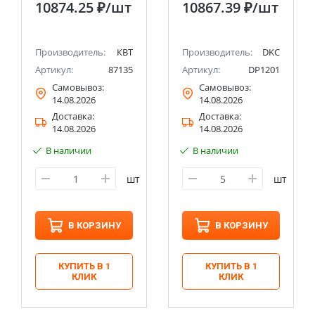
10874.25 ₽
/шт
10867.39 ₽
/шт
предметов
покрытием,
1000х500х52 мм
DKC
Производитель:
КВТ
Производитель:
DKC
Артикул:
87135
Артикул:
DP1201
Самовывоз:
Самовывоз:
14.08.2026
14.08.2026
Доставка:
Доставка:
14.08.2026
14.08.2026
В наличии
В наличии
шт
шт
В КОРЗИНУ
В КОРЗИНУ
КУПИТЬ В 1
КУПИТЬ В 1
КЛИК
КЛИК