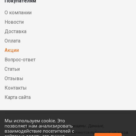
Покупателям
О компании
Новости
Доставка
Оплата
Акции
Вопрос-ответ
Статьи
Отзывы
Контакты
Карта сайта
Мы используем cookie. Это
позволяет нам анализировать
© DirectElectric, 2026, все права защищены. Данные,
взаимодействие посетителей с
опубликованные на этом сайте не являются публичной офертой.
сайтом и делать его лучше.