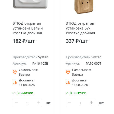
ЭТЮД открытая
ЭТЮД открытая
установка Белый
установка Бук
Розетка двойная
Розетка двойная
угловая без
без заземления
182 ₽
/шт
337 ₽
/шт
заземления 16А
Systeme Electric
250B Systeme
(Schneider Electric)
Electric (Schneider
Electric)
Производитель:
Systeme Electric (ранее Schneider Electric)
Производитель:
Systeme Electri
Артикул:
PA16-105B
Артикул:
PA16-005T
Самовывоз:
Самовывоз:
Завтра
Завтра
Доставка:
Доставка:
11.08.2026
11.08.2026
В наличии
В наличии
шт
шт