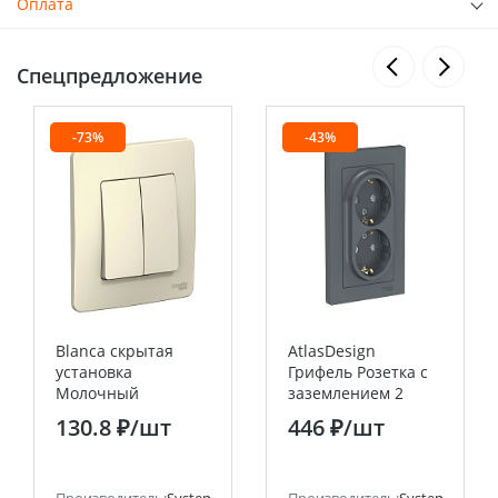
Оплата
Спецпредложение
-73%
-43%
Blanca скрытая
AtlasDesign
установка
Грифель Розетка с
Молочный
заземлением 2
Переключатель
постовая ,со
130.8 ₽
/шт
446 ₽
/шт
2клавишный , 10А
шторками 16А, (в
Systeme Electric
сборе с рамкой)
(Schneider Electric)
Systeme Electric