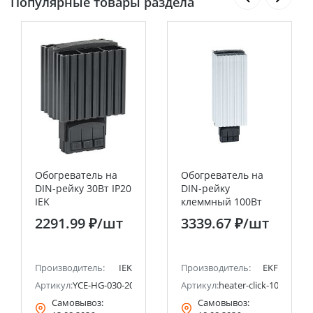
Популярные товары раздела
Обогреватель на
Обогреватель на
DIN-рейку 30Вт IP20
DIN-рейку
IEK
клеммный 100Вт
230В IP20 EKF
2291.99 ₽
/шт
3339.67 ₽
/шт
PROxima
Производитель:
IEK
Производитель:
EKF
Артикул:
YCE-HG-030-20
Артикул:
heater-click-100-20
Самовывоз:
Самовывоз: