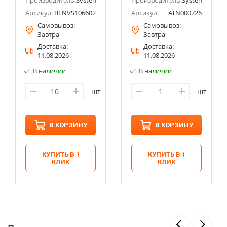
ectric (ранее Schneider Electric)
Производитель:
Systeme Electric (ранее Schneider Electric)
(Schneider Electric)
Производитель:
Systeme Electri
Артикул:
BLNVS106602
Артикул:
ATN000726
Самовывоз:
Самовывоз:
Завтра
Завтра
Доставка:
Доставка:
11.08.2026
11.08.2026
В наличии
В наличии
шт
шт
В КОРЗИНУ
В КОРЗИНУ
КУПИТЬ В 1
КУПИТЬ В 1
КЛИК
КЛИК