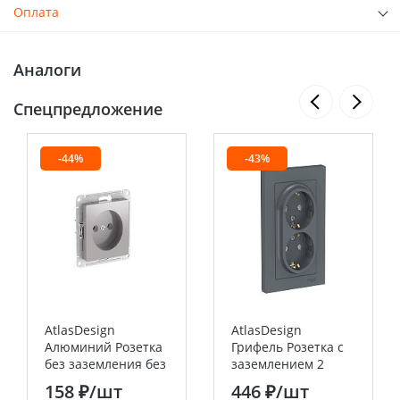
Оплата
Аналоги
Спецпредложение
-44%
-43%
AtlasDesign
AtlasDesign
Алюминий Розетка
Грифель Розетка с
без заземления без
заземлением 2
шторок, 16А, мех.,
постовая ,со
158 ₽
/шт
446 ₽
/шт
быстрозажим.
шторками 16А, (в