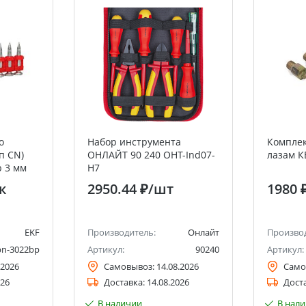
о
Набор инструмента
Комплек
п CN)
ОНЛАЙТ 90 240 OHT-Ind07-
лазам К
р 3 мм
H7
ование
к
2950.44 ₽
/шт
1980 
EKF
Производитель:
Онлайт
Произво
pn-3022bp
Артикул:
90240
Артикул:
.2026
Самовывоз:
14.08.2026
Само
026
Доставка:
14.08.2026
Дост
В наличии
В нал