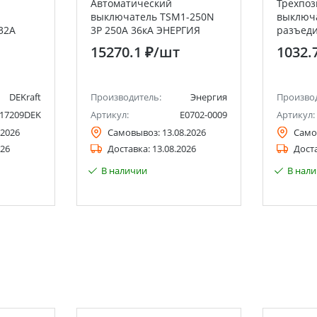
Автоматический
Трехпо
выключатель TSM1-250N
выключ
32A
3P 250A 36кА ЭНЕРГИЯ
разъеди
ВР-103 
15270.1 ₽
/шт
1032.
DEKraft
Производитель:
Энергия
Произво
17209DEK
Артикул:
Е0702-0009
Артикул:
.2026
Самовывоз:
13.08.2026
Само
026
Доставка:
13.08.2026
Дост
В наличии
В нал