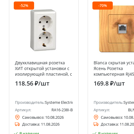
-52%
-70%
Двухклавишная розетка
Blanca скрытая уст
ХИТ открытой установки с
Ясень Розетка
изолирующей пластиной, с
компьютерная RJ4
заземлением, белая, 16А,
Systeme Electric (S
118.56 ₽
/шт
169.8 ₽
/шт
Schneider Electric RA16-
Electric)
238I-B Systeme Electric
(Schneider Electric)
анее Schneider Electric)
Производитель:
Systeme Electric (ранее Schneider Electric)
Производитель:
Syste
Артикул:
RA16-238I-B
Артикул:
BL
Самовывоз:
10.08.2026
Самовывоз:
10.08
Доставка:
11.08.2026
Доставка:
11.08.2
В наличии
В наличии