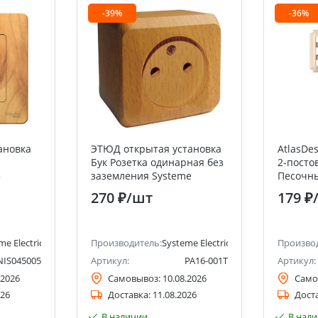
-39%
-36%
ановка
ЭТЮД открытая установка
AtlasDe
Бук Розетка одинарная без
2-посто
5
заземления Systeme
Песочны
chneider
Electric (Schneider Electric)
(Schneid
270 ₽
/шт
179 ₽
me Electric (ранее Schneider Electric)
Производитель:
Systeme Electric (ранее Schneider Ele
Произво
NIS045005
Артикул:
PA16-001T
Артикул:
.2026
Самовывоз:
10.08.2026
Само
026
Доставка:
11.08.2026
Дост
В наличии
В нал