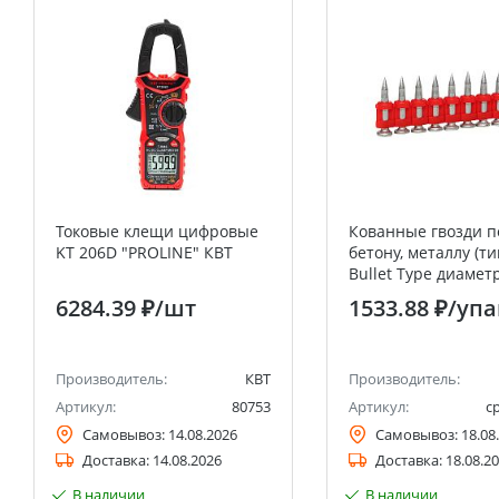
Токовые клещи цифровые
Кованные гвозди п
KT 206D "PROLINE" КВТ
бетону, металлу (ти
Bullet Type диамет
длина 22 мм, цинк
6284.39 ₽
/шт
1533.88 ₽
/упа
(1000 шт.)
Производитель:
КВТ
Производитель:
Артикул:
80753
Артикул:
c
Самовывоз:
14.08.2026
Самовывоз:
18.08
Доставка:
14.08.2026
Доставка:
18.08.2
В наличии
В наличии