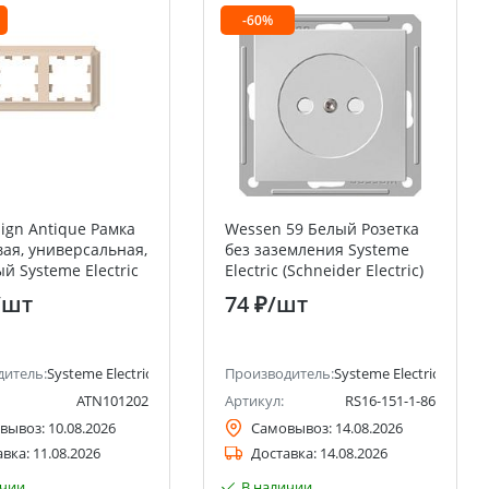
-60%
sign Antique Рамка
Wessen 59 Белый Розетка
вая, универсальная,
без заземления Systeme
й Systeme Electric
Electric (Schneider Electric)
er Electric)
/шт
74 ₽
/шт
ctric)
дитель:
Systeme Electric (ранее Schneider Electric)
Производитель:
Systeme Electric (ранее 
ATN101202
Артикул:
RS16-151-1-86
вывоз:
10.08.2026
Самовывоз:
14.08.2026
авка:
11.08.2026
Доставка:
14.08.2026
ичии
В наличии