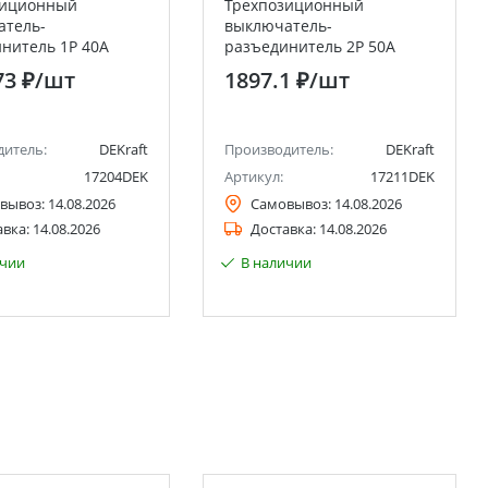
зиционный
Трехпозиционный
атель-
выключатель-
нитель 1P 40A
разъединитель 2P 50A
DEKraft
ВР-103 DEKraft
73 ₽
/шт
1897.1 ₽
/шт
дитель:
DEKraft
Производитель:
DEKraft
17204DEK
Артикул:
17211DEK
вывоз:
14.08.2026
Самовывоз:
14.08.2026
авка:
14.08.2026
Доставка:
14.08.2026
ичии
В наличии