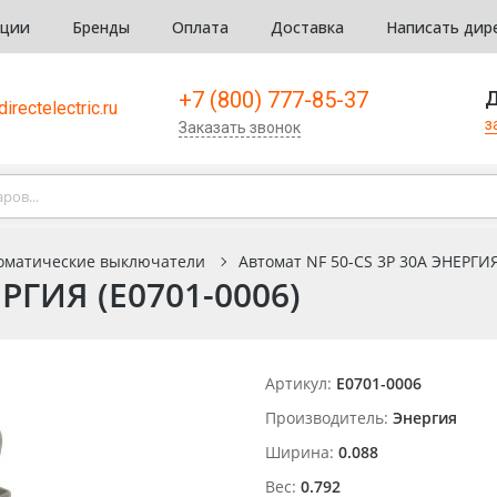
кции
Бренды
Оплата
Доставка
Написать дир
+7 (800) 777-85-37
Д
irectelectric.ru
з
Заказать звонок
оматические выключатели
Автомат NF 50-CS 3P 30A ЭНЕРГИЯ
РГИЯ (Е0701-0006)
Артикул:
Е0701-0006
Производитель:
Энергия
Ширина:
0.088
Вес:
0.792