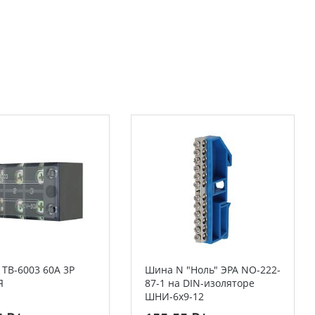
ТВ-6003 60А 3Р
Шина N "Ноль" ЭРА NO-222-
Я
87-1 на DIN-изоляторе
ШНИ-6х9-12
никелированная Д-Синий