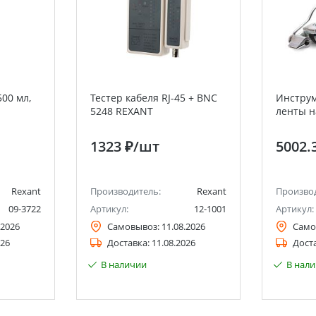
00 мл,
Тестер кабеля RJ-45 + BNC
Инструм
5248 REXANT
ленты н
1323 ₽
/шт
5002.
Rexant
Производитель:
Rexant
Произво
09-3722
Артикул:
12-1001
Артикул:
.2026
Самовывоз:
11.08.2026
Само
026
Доставка:
11.08.2026
Дост
В наличии
В нал