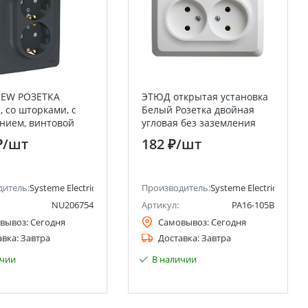
NEW РОЗЕТКА
ЭТЮД открытая установка
, со шторками, с
Белый Розетка двойная
нием, винтовой
угловая без заземления
НТРАЦИТ Systeme
16А 250B Systeme Electric
₽
/шт
182 ₽
/шт
(Schneider Electric)
(Schneider Electric)
ctric)
дитель:
Systeme Electric (ранее Schneider Electric)
Производитель:
Systeme Electric (ранее 
NU206754
Артикул:
PA16-105B
вывоз:
Сегодня
Самовывоз:
Сегодня
авка:
Завтра
Доставка:
Завтра
ичии
В наличии