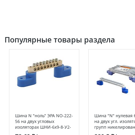
Популярные товары раздела
Шина N "ноль" ЭРА NO-222-
Шина "N" нулевая 
56 на двух угловых
на двух угл. изолят
изоляторах ШНИ-6х9-8-У2-
групп никелирова
синий (10/400/6
TDM