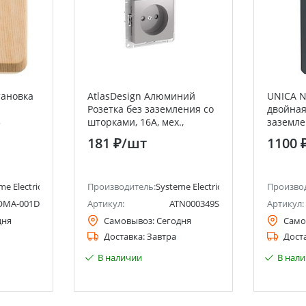
тановка
AtlasDesign Алюминий
UNICA 
Розетка без заземления со
двойная
5
шторками, 16А, мех.,
заземле
me
быстрозажим. клемм
зажим,А
181 ₽
/шт
1100 
lectric)
Electric 
me Electric (ранее Schneider Electric)
Производитель:
Systeme Electric (ранее Schneider Ele
Произво
OMA-001D
Артикул:
ATN000349S
Артикул:
дня
Самовывоз:
Сегодня
Само
Доставка:
Завтра
Дост
В наличии
В нал