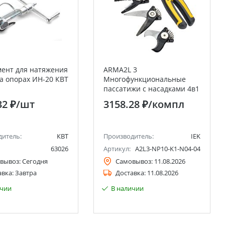
ент для натяжения
ARMA2L 3
а опорах ИН-20 КВТ
Многофункциональные
пассатижи с насадками 4в1
K1 IEK
32 ₽
/шт
3158.28 ₽
/компл
дитель:
КВТ
Производитель:
IEK
63026
Артикул:
A2L3-NP10-K1-N04-04
вывоз:
Сегодня
Самовывоз:
11.08.2026
авка:
Завтра
Доставка:
11.08.2026
ичии
В наличии