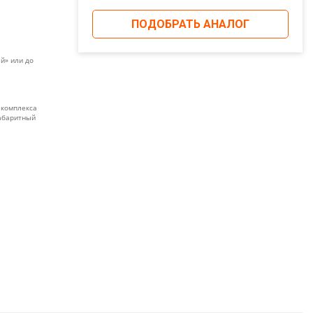
ПОДОБРАТЬ АНАЛОГ
й» или до
 комплекса
габаритный