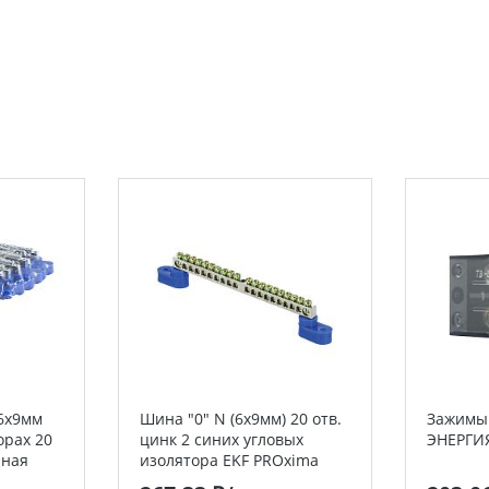
6х9мм
Шина "0" N (6x9мм) 20 отв.
Зажимы 
орах 20
цинк 2 синих угловых
ЭНЕРГИ
нная
изолятора EKF PROxima