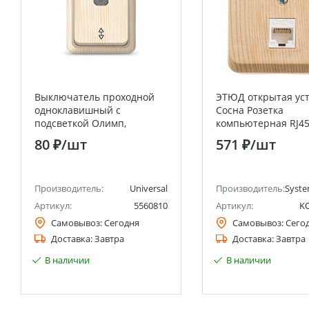
Выключатель проходной
ЭТЮД открытая ус
одноклавишный с
Сосна Розетка
подсветкой Олимп,
компьютерная RJ4
открытой установки, 10А,
категория 5E Syste
80 ₽
/шт
571 ₽
/шт
220В, сосна UNIVERSAL
Electric (Schneider E
анее Schneider Electric)
Производитель:
Universal
Производитель:
Syste
Артикул:
5560810
Артикул:
K
Самовывоз:
Сегодня
Самовывоз:
Сего
Доставка:
Завтра
Доставка:
Завтра
В наличии
В наличии