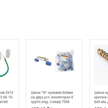
ов SV15
Шина "N" нулевая 6х9мм
Шина ну
3 (Al 10-
на двух угл. изоляторах 8
крепеж 
сетей
групп инд. стикер TDM
6x9 мм, 
я EKF
ШН-102 