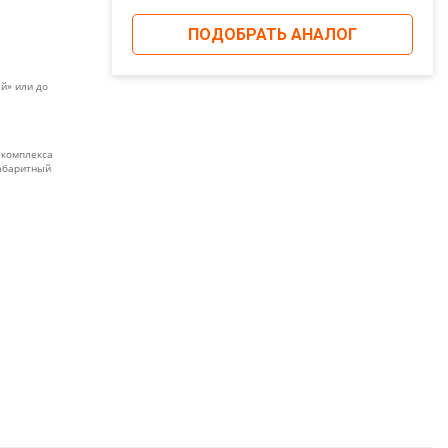
ПОДОБРАТЬ АНАЛОГ
й» или до
 комплекса
габаритный