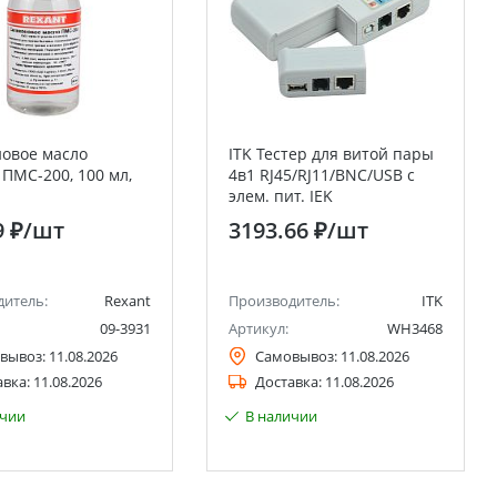
овое масло
ITK Тестер для витой пары
 ПМС-200, 100 мл,
4в1 RJ45/RJ11/BNC/USB с
элем. пит. IEK
тилсилоксан)
9 ₽
/шт
3193.66 ₽
/шт
дитель:
Rexant
Производитель:
ITK
09-3931
Артикул:
WH3468
вывоз:
11.08.2026
Самовывоз:
11.08.2026
авка:
11.08.2026
Доставка:
11.08.2026
ичии
В наличии