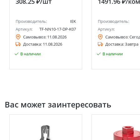
308.25 ₽
/шт
1491.96 ₽
/ко
PROxima
Производитель:
IEK
Производитель:
Артикул:
TF-NN10-17-DP-K07
Артикул:
Самовывоз:
11.08.2026
Самовывоз:
Сего
Доставка:
11.08.2026
Доставка:
Завтра
В наличии
В наличии
Вас может заинтересовать