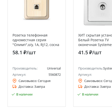
Розетка телефонная
ХИТ скрытая устан
одноместная серия
Белый Розетка TV
"Олимп",о/у, 1А, RJ12, сосна
оконечная Systeme 
(еврослот) UNIVERSAL
(Schneider Electric)
58.1 ₽
/шт
41.5 ₽
/шт
анее Schneider Electric)
Производитель:
Universal
Производитель:
Syste
Артикул:
5560872
Артикул:
Самовывоз:
Сегодня
Самовывоз:
Сего
Доставка:
Завтра
Доставка:
Завтра
В наличии
В наличии