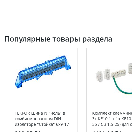
Популярные товары раздела
TEKFOR Шина N "ноль" в
Комплект клеммник
комбинированном DIN-
3x KE10.1 + 1x KE10.
изоляторе "Стойка" 6х9-17-
35 / Cu 1.5-25) для 
С IEK
уличного освещени