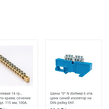
левая 14 гр.,
Шина "0" N (6x9мм) 6 отв.
по краям, сечение
цинк синий изолятор на
дл. 115 мм, 100А,
DIN-рейку EKF
DEKraft