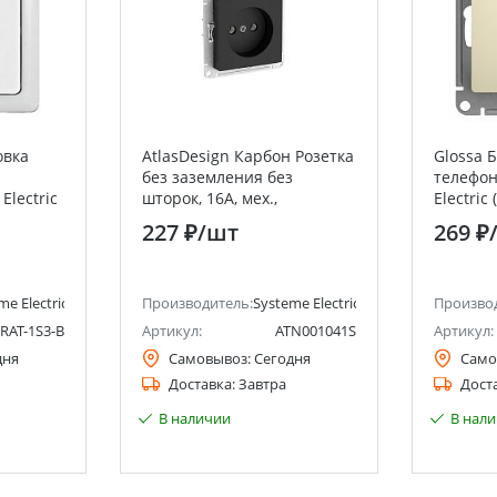
овка
AtlasDesign Карбон Розетка
Glossa 
без заземления без
телефон
Electric
шторок, 16А, мех.,
Electric 
быстрозажим. клемм
227 ₽
/шт
269 ₽
me Electric (ранее Schneider Electric)
Производитель:
Systeme Electric (ранее Schneider Ele
Произво
RAT-1S3-B
Артикул:
ATN001041S
Артикул:
дня
Самовывоз:
Сегодня
Само
Доставка:
Завтра
Дост
В наличии
В нал