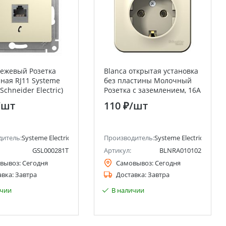
Бежевый Розетка
Blanca открытая установка
ная RJ11 Systeme
без пластины Молочный
(Schneider Electric)
Розетка с заземлением, 16А
Systeme Electric (Schneider
/шт
110 ₽
/шт
Electric)
ctric)
дитель:
Systeme Electric (ранее Schneider Electric)
Производитель:
Systeme Electric (ранее 
GSL000281T
Артикул:
BLNRA010102
вывоз:
Сегодня
Самовывоз:
Сегодня
авка:
Завтра
Доставка:
Завтра
ичии
В наличии