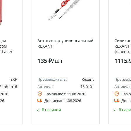
для
Автотестер универсальный
Силикон
ром
REXANT
REXANT,
 Laser
флакон,
al
(Полиме
135 ₽
/шт
1115.
EKF
Производитель:
Rexant
Произво
72-mh-m16
Артикул:
16-0101
Артикул:
.2026
Самовывоз:
11.08.2026
Само
026
Доставка:
11.08.2026
Дост
В наличии
В нал