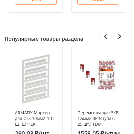
Популярные товары раздела
ARMAFIX Маркер
Перемычка для ЗКБ
для CTS 10мм2 "L1;
1,5мм2 3PIN (упак.
L2; L3" IEK
25 шт.) TDM
290.03 ₽
/шт
1558.05 ₽
/упак