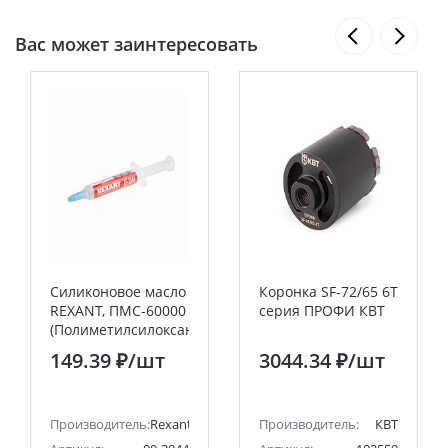
Вас может заинтересовать
Силиконовое масло
Коронка SF-72/65 6T
REXANT, ПМС-60000
серия ПРОФИ КВТ
(Полиметилсилоксан),
2 мл, шприц,
149.39 ₽
/шт
3044.34 ₽
/шт
«Демпферное»
Производитель:
Rexant
Производитель:
КВТ