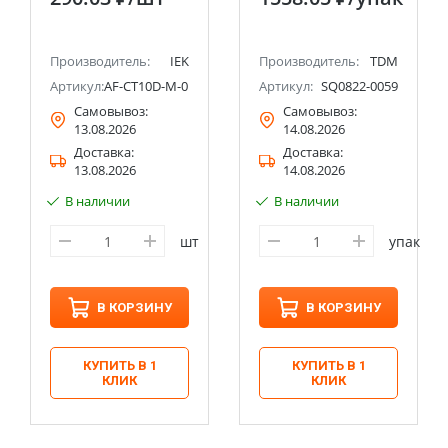
Производитель:
IEK
Производитель:
TDM
06
Артикул:
AF-CT10D-M-010-22
Артикул:
SQ0822-0059
Самовывоз:
Самовывоз:
13.08.2026
14.08.2026
Доставка:
Доставка:
13.08.2026
14.08.2026
В наличии
В наличии
шт
упак
В КОРЗИНУ
В КОРЗИНУ
КУПИТЬ В 1
КУПИТЬ В 1
КЛИК
КЛИК