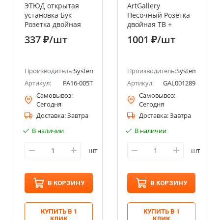
ЭТЮД открытая
ArtGallery
установка Бук
Песочный Розетка
Розетка двойная
двойная ТВ +
без заземления
компьютерная RJ45,
337 ₽
/шт
1001 ₽
/шт
Systeme Electric
кат. 5Е Systeme
(Schneider Electric)
Electric (Schneider
Electric)
ectric (ранее Schneider Electric)
Производитель:
Systeme Electric (ранее Schneider Electric)
Производитель:
Systeme Electri
Артикул:
PA16-005T
Артикул:
GAL001289
Самовывоз:
Самовывоз:
Сегодня
Сегодня
Доставка:
Завтра
Доставка:
Завтра
В наличии
В наличии
шт
шт
В КОРЗИНУ
В КОРЗИНУ
КУПИТЬ В 1
КУПИТЬ В 1
КЛИК
КЛИК