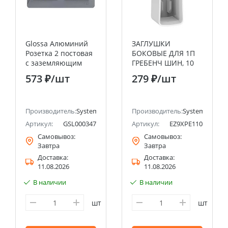
Glossa Алюминий
ЗАГЛУШКИ
Розетка 2 постовая
БОКОВЫЕ ДЛЯ 1П
с заземляющим
ГРЕБЕНЧ ШИН, 10
контактом, со
шт.
573 ₽
/шт
279 ₽
/шт
шторками (в сборе
с рамкой), IP44
Systeme Electric
ectric (ранее Schneider Electric)
(Schneider Electric)
Производитель:
Systeme Electric (ранее Schneider Electric)
Производитель:
Systeme Electri
Артикул:
GSL000347
Артикул:
EZ9XPE110
Самовывоз:
Самовывоз:
Завтра
Завтра
Доставка:
Доставка:
11.08.2026
11.08.2026
В наличии
В наличии
шт
шт