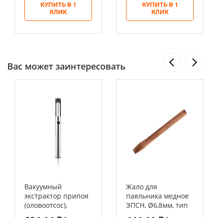
КУПИТЬ В 1
КУПИТЬ В 1
КЛИК
КЛИК
Вас может заинтересовать
Вакуумный
Жало для
экстрактор припоя
паяльника медное
(оловоотсос),
ЭПСН, Ø6,8мм, тип
металл REXANT
плоский, блистер