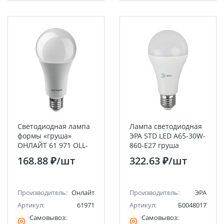
Светодиодная лампа
Лампа светодиодная
формы «груша»
ЭРА STD LED A65-30W-
ОНЛАЙТ 61 971 OLL-
860-E27 груша
A70-30-230-4K-E27
холодный дневной
168.88 ₽
/шт
322.63 ₽
/шт
свет
Производитель:
Онлайт
Производитель:
ЭРА
Артикул:
61971
Артикул:
Б0048017
Самовывоз:
Самовывоз: