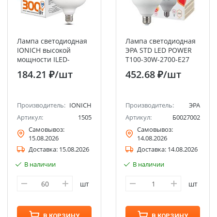
Лампа светодиодная
Лампа светодиодная
IONICH высокой
ЭРА STD LED POWER
мощности ILED-
T100-30W-2700-E27
SMD5730-Т100-
колокол теплый
184.21 ₽
/шт
452.68 ₽
/шт
30Вт-2700Лм-220В-4000К-
белый свет
E27
Производитель:
IONICH
Производитель:
ЭРА
Артикул:
1505
Артикул:
Б0027002
Самовывоз:
Самовывоз:
15.08.2026
14.08.2026
Доставка:
15.08.2026
Доставка:
14.08.2026
В наличии
В наличии
шт
шт
В КОРЗИНУ
В КОРЗИНУ