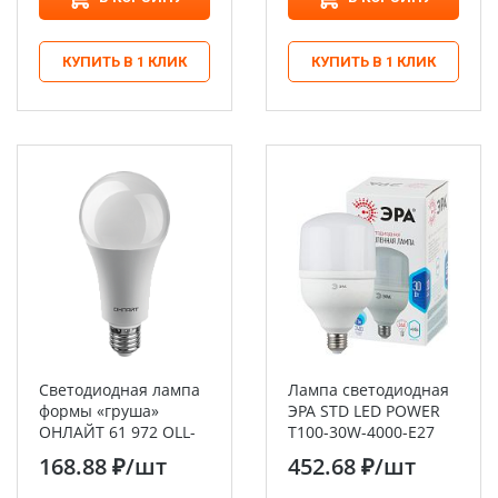
КУПИТЬ В 1 КЛИК
КУПИТЬ В 1 КЛИК
Светодиодная лампа
Лампа светодиодная
формы «груша»
ЭРА STD LED POWER
ОНЛАЙТ 61 972 OLL-
T100-30W-4000-E27
A70-30-230-6.5K-E27
кoлокол нейтральный
168.88 ₽
/шт
452.68 ₽
/шт
белый свет