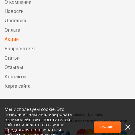
О компании
Новости
Доставка
Оплата
Акции
Вопрос-ответ
Статьи
Отзывы
Контакты
Карта сайта
Мы используем cookie. Это
позволяет нам анализировать
© DirectElectric, 2026, все права защищены. Данные,
взаимодействие посетителей с
опубликованные на этом сайте не являются публичной офертой.
сайтом и делать его лучше.
Принять
Продолжая пользоваться
сайтом, вы соглашаетесь с