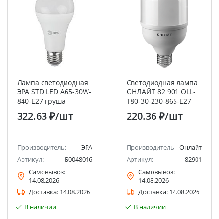
Лампа светодиодная
Светодиодная лампа
ЭРА STD LED A65-30W-
ОНЛАЙТ 82 901 OLL-
840-E27 груша
T80-30-230-865-E27
нейтральный белый
322.63 ₽
/шт
220.36 ₽
/шт
свет
Производитель:
ЭРА
Производитель:
Онлайт
Артикул:
Б0048016
Артикул:
82901
Самовывоз:
Самовывоз:
14.08.2026
14.08.2026
Доставка:
14.08.2026
Доставка:
14.08.2026
В наличии
В наличии