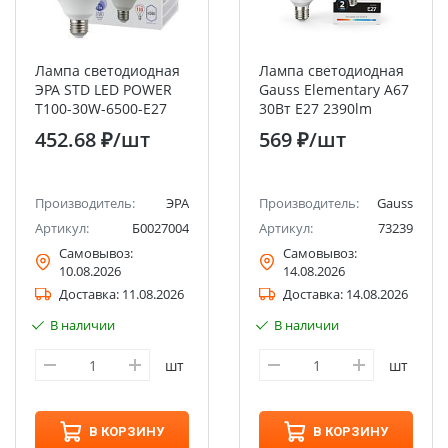
Лампа светодиодная
Лампа светодиодная
ЭРА STD LED POWER
Gauss Elementary A67
T100-30W-6500-E27
30Вт E27 2390lm
колокол холoдный
6500K
452.68 ₽
/шт
569 ₽
/шт
дневной свет
Производитель:
ЭРА
Производитель:
Gauss
Артикул:
Б0027004
Артикул:
73239
Самовывоз:
Самовывоз:
10.08.2026
14.08.2026
Доставка:
11.08.2026
Доставка:
14.08.2026
В наличии
В наличии
шт
шт
В КОРЗИНУ
В КОРЗИНУ